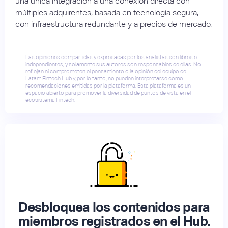
una única integración a una conexión directa con
múltiples adquirentes, basada en tecnología segura,
con infraestructura redundante y a precios de mercado.
Las opiniones compartidas y expresadas por los analistas son libres e
independientes, y solamente sus autores son responsables de ellas. No
reflejan ni comprometen el pensamiento o la opinión del equipo de
Latam Fintech Hub y, por lo tanto, no pueden interpretarse como
recomendaciones emitidas por la plataforma. Esta plataforma es un
espacio abierto para promover la diversidad de puntos de vista en el
ecosistema Fintech.
Desbloquea los contenidos para
miembros registrados en el Hub.