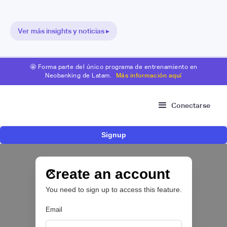
Ver más insights y noticias ▸
🤩 Forma parte del único programa de entrenamiento en
Neobanking de Latam.
Más información aquí
Conectarse
Signup
Nace Fonder, una Fintech argentina que utiliza
IA para automatizar la gestión de tesorería de
las PYMEs
Create an account
You need to sign up to access this feature.
BFM 👔
Email
|
iProUP
July
28