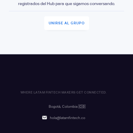
registrados del Hub para que sigamos conversando.
UNIRSE AL GRUPO
WHERE LATAM FINTECH MAKERS GET CONNECTED.
Bogotá, Colombia
🇨🇴
hola@latamfintech.co