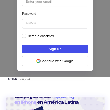
Password
Here's a checkbox
Fintech salvadoreña TOHKN lanza plataforma
para invertir desde US$10 en acciones de EE.
UU. y criptomonedas
Continue with Google
ACTIVOS DIGITALES 👾
|
TOHKN
July
24