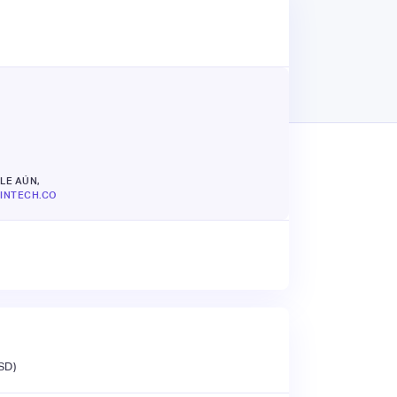
LE AÚN,
INTECH.CO
SD)