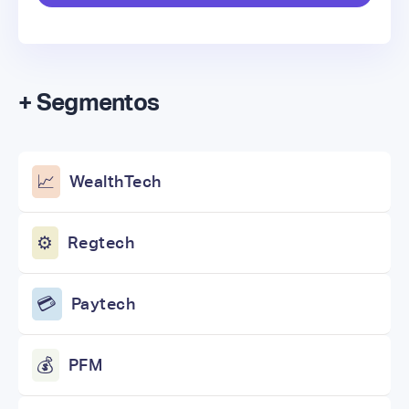
+ Segmentos
📈
WealthTech
⚙️
Regtech
💳
Paytech
💰
PFM