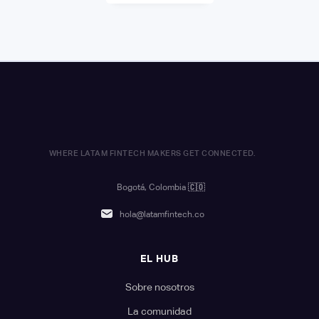
WHERE LATAM FINTECH MAKERS GET CONNECTED.
Bogotá, Colombia
🇨🇴
hola@latamfintech.co
EL HUB
Sobre nosotros
La comunidad