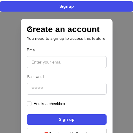
Signup
Nace Fonder, una Fintech argentina que utiliza
IA para automatizar la gestión de tesorería de
las PYMEs
Create an account
You need to sign up to access this feature.
BFM 👔
Email
|
iProUP
July
28
Password
Here's a checkbox
Fintech salvadoreña TOHKN lanza plataforma
para invertir desde US$10 en acciones de EE.
UU. y criptomonedas