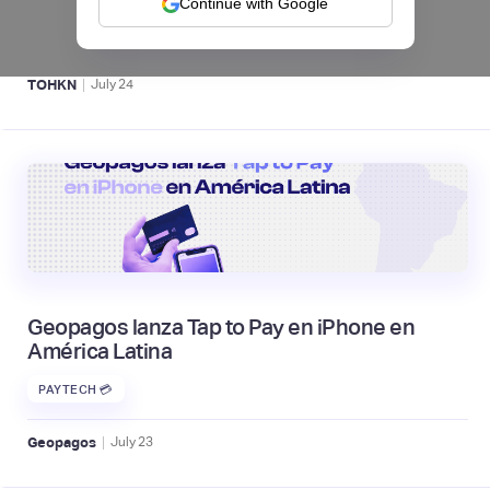
Continue with Google
ACTIVOS DIGITALES 👾
|
TOHKN
July
24
Geopagos lanza Tap to Pay en iPhone en
América Latina
PAYTECH 💳
|
Geopagos
July
23