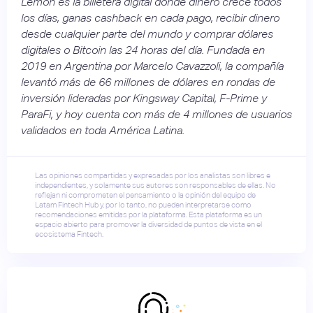
Lemon es la billetera digital donde dinero crece todos
los días, ganas cashback en cada pago, recibir dinero
desde cualquier parte del mundo y comprar dólares
digitales o Bitcoin las 24 horas del día. Fundada en
2019 en Argentina por Marcelo Cavazzoli, la compañía
levantó más de 66 millones de dólares en rondas de
inversión lideradas por Kingsway Capital, F-Prime y
ParaFi, y hoy cuenta con más de 4 millones de usuarios
validados en toda América Latina.
Las opiniones compartidas y expresadas por los analistas son libres e
independientes, y solamente sus autores son responsables de ellas. No
reflejan ni comprometen el pensamiento o la opinión del equipo de
Latam Fintech Hub y, por lo tanto, no pueden interpretarse como
recomendaciones emitidas por la plataforma. Esta plataforma es un
espacio abierto para promover la diversidad de puntos de vista en el
ecosistema Fintech.