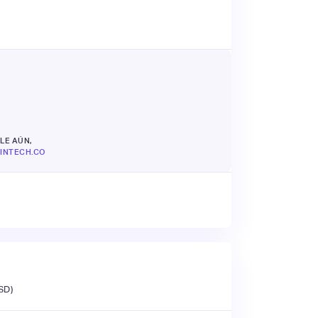
LE AÚN,
INTECH.CO
SD)