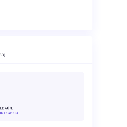
SD)
LE AÚN,
INTECH.CO