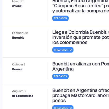
Buenbit, Fintech argentina
March
26
“Compras Recurrentes" para
iProUP
y automatizar la compra de
RELEASES
Llega a Colombia Buenbit,
February
29
inversión que promete pot
Buenbit
los colombianos
CRECIMIENTO
Buenbit en alianza con Po
October
6
Argentina
Pomelo
RELEASES
Buenbit en Argentina ofrec
August
18
prepaga Mastercard: ahorr
El Economista
pesos
CRECIMIENTO