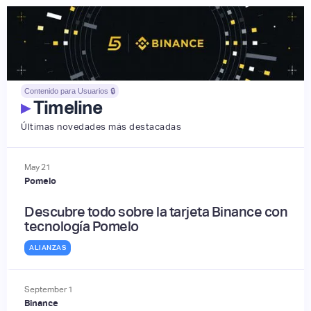
Contenido para Usuarios 🔒
▸
Timeline
Últimas novedades más destacadas
May
21
Pomelo
Descubre todo sobre la tarjeta Binance con
tecnología Pomelo
ALIANZAS
September
1
Binance