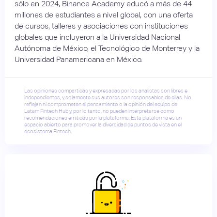
sólo en 2024, Binance Academy educó a más de 44
millones de estudiantes a nivel global, con una oferta
de cursos, talleres y asociaciones con instituciones
globales que incluyeron a la Universidad Nacional
Autónoma de México, el Tecnológico de Monterrey y la
Universidad Panamericana en México.
Las opiniones compartidas y expresadas por los analistas son libres e
independientes, y solamente sus autores son responsables de ellas. No
reflejan ni comprometen el pensamiento o la opinión del equipo de
Latam Fintech Hub y, por lo tanto, no pueden interpretarse como
recomendaciones emitidas por la plataforma. Esta plataforma es un
espacio abierto para promover la diversidad de puntos de vista en el
ecosistema Fintech.