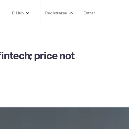
El Hub
Registrarse
Entrar
ntech; price not