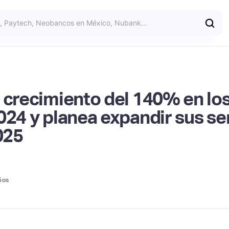
n crecimiento del 140% en l
24 y planea expandir sus ser
025
ios