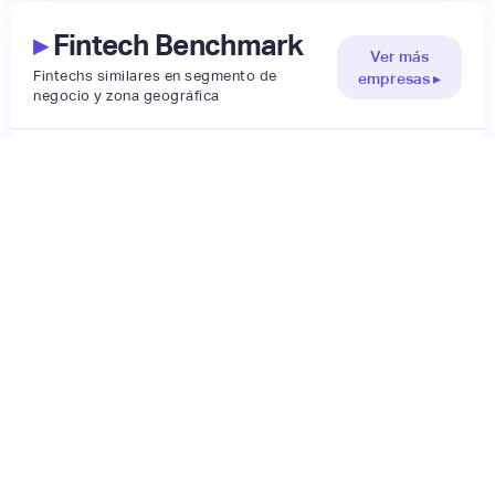
▸
Fintech Benchmark
Ver más
Fintechs similares en segmento de
empresas ▸
negocio y zona geográfica
INFORMACIÓN NO DISPONIBLE AÚN,
ESCRÍBENOS A
HOLA@LATAMFINTECH.CO
▸
Tendencia en búsqueda
Según Google Trends