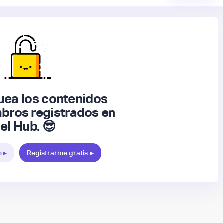
ea los contenidos
bros registrados en
el Hub. 😎
n ▸
Registrarme gratis
▸