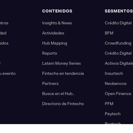
CONTENIDOS
SEGMENTO
otros
Insights & News
Crédito Digital
dad
Actividades
BFM
nidos
Hub Mapping
Crowdfunding
Reports
Crédito Digital
r
Latam Money Series
Activos Digital
u evento
Fintechs en tendencia
Insurtech
Partners
Neobancos
Busca en el Hub...
Open Finance
Directorio de Fintechs
PFM
Paytech
Regtech