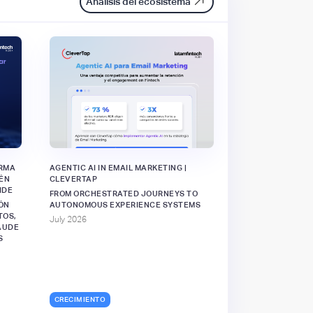
Análisis del ecosistema
ORMA
AGENTIC AI IN EMAIL MARKETING |
IÉN
CLEVERTAP
IDE
FROM ORCHESTRATED JOURNEYS TO
ÓN
AUTONOMOUS EXPERIENCE SYSTEMS
TOS,
July 2026
AUDE
S
CRECIMIENTO