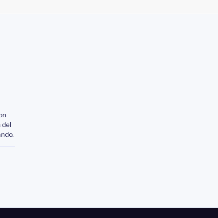
on
 del
ando.