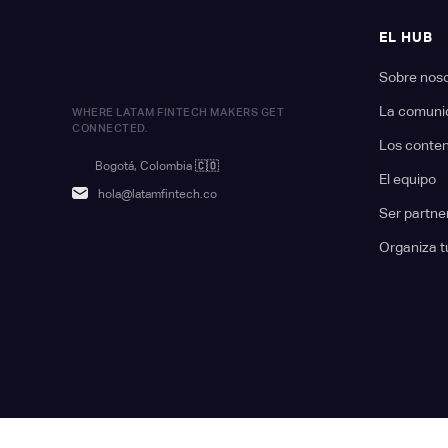
EL HUB
Sobre nos
La comuni
WHERE LATAM FINTECH MAKERS GET
CONNECTED.
Los conte
Bogotá, Colombia
🇨🇴
El equipo
hola@latamfintech.co
Ser partne
Organiza t