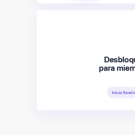
Desbloqu
para miem
Inicia Sesió