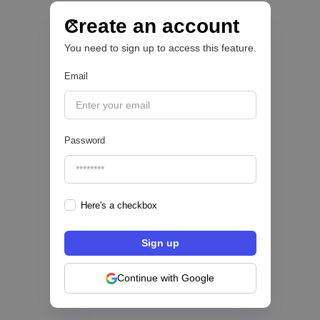
fraude, identidad e IA que marcarán el futuro
del sector financiero
Create an account
You need to sign up to access this feature.
Email
|
Sofía Neira Gómez
August
6
🔒
Password
Here's a checkbox
Los bancos se están dividiendo en dos
categorías frente a la IA | Mambu
Continue with Google
|
Mambu
August
6