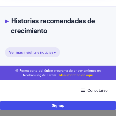
▸
Historias recomendadas de
crecimiento
Ver más insights y noticias ▸
🤩 Forma parte del único programa de entrenamiento en
Neobanking de Latam.
Más información aquí
Conectarse
Signup
Risk Signals Tour Bogotá: las claves sobre