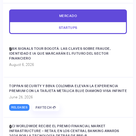
MERCADO
STARTUPS
RISK SIGNALS TOUR BOGOTÁ: LAS CLAVES SOBRE FRAUDE,
🔒
IDENTIDAD E IA QUE MARCARÁN EL FUTURO DEL SECTOR
FINANCIERO
August 6, 2026
TOPPAN SECURITY Y BBVA COLOMBIA ELEVAN LA EXPERIENCIA
PREMIUM CON LA TARJETA METÁLICA BLUE DIAMOND VISA INFINITE
June 25, 2026
RELEASES
PAYTECH 💳
ACI WORLDWIDE RECIBE EL PREMIO FINANCIAL MARKET
🔒
INFRASTRUCTURE – RETAIL EN LOS CENTRAL BANKING AWARDS
2026 POR LA TECNOLOGÍA DETRÁS DE BRE-B