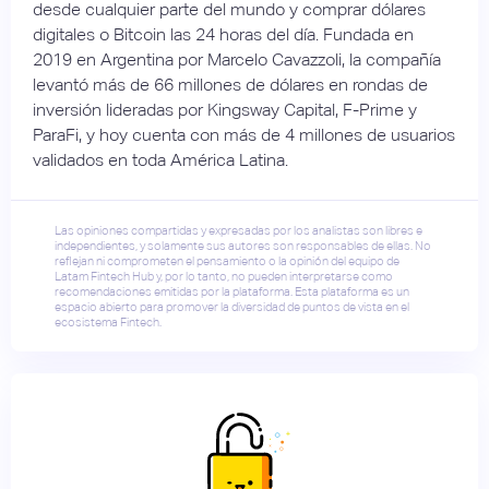
desde cualquier parte del mundo y comprar dólares
digitales o Bitcoin las 24 horas del día. Fundada en
2019 en Argentina por Marcelo Cavazzoli, la compañía
levantó más de 66 millones de dólares en rondas de
inversión lideradas por Kingsway Capital, F-Prime y
ParaFi, y hoy cuenta con más de 4 millones de usuarios
validados en toda América Latina.
Las opiniones compartidas y expresadas por los analistas son libres e
independientes, y solamente sus autores son responsables de ellas. No
reflejan ni comprometen el pensamiento o la opinión del equipo de
Latam Fintech Hub y, por lo tanto, no pueden interpretarse como
recomendaciones emitidas por la plataforma. Esta plataforma es un
espacio abierto para promover la diversidad de puntos de vista en el
ecosistema Fintech.