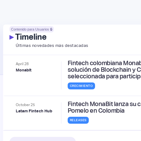
Contenido para Usuarios 🔒
▸
Timeline
Últimas novedades más destacadas
Fintech colombiana Monab
April
28
solución de Blockchain y C
Monabit
seleccionada para partici
CRECIMIENTO
Fintech MonaBit lanza su c
October
25
Pomelo en Colombia
Latam Fintech Hub
RELEASES