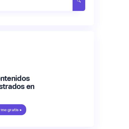
ontenidos
strados en
rme gratis
▸