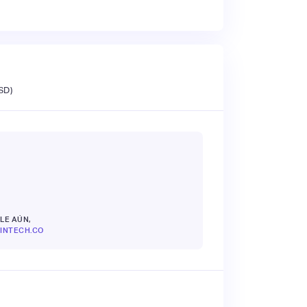
SD)
LE AÚN,
INTECH.CO