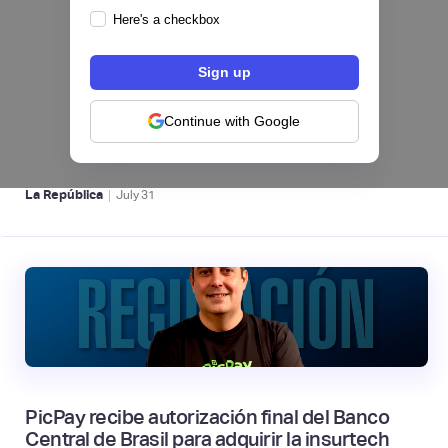
Here's a checkbox
Nequi iniciará operaciones como compañía
de financiamiento en Colombia desde el 1 de
septiembre
Continue with Google
NEOBANCOS 📲
|
La República
July
31
PicPay recibe autorización final del Banco
Central de Brasil para adquirir la insurtech