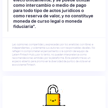
como intercambio o medio de pago
para todo tipo de actos jurídicos o
como reserva de valor, y no constituye
moneda de curso legal o moneda
fiduciaria”.
Las opiniones compartidas y expresadas por los analistas son libres e
independientes, y solamente sus autores son responsables de ellas. No
reflejan ni comprometen el pensamiento o la opinión del equipo de
Latam Fintech Hub y, por lo tanto, no pueden interpretarse como
recomendaciones emitidas por la plataforma. Esta plataforma es un
espacio abierto para promover la diversidad de puntos de vista en el
ecosistema Fintech.