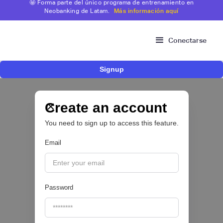
🤩 Forma parte del único programa de entrenamiento en
Neobanking de Latam.
Más información aquí
Conectarse
Signup
Fintech mexicana Kapital inicia proceso para
operar como compañía de financiamiento en
Colombia y ampliar su oferta para pymes
Create an account
You need to sign up to access this feature.
CRÉDITO DIGITAL 💰
Email
|
Valora Analitik
August
3
Password