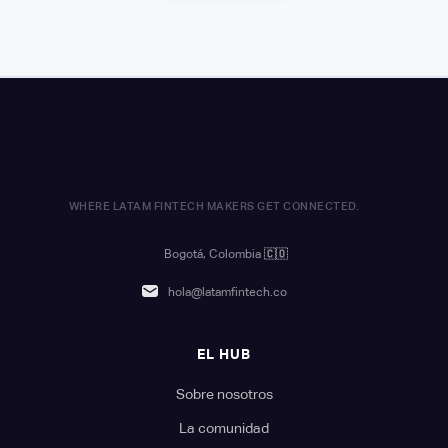
WHERE LATAM FINTECH MAKERS GET CONNECTED.
Bogotá, Colombia
🇨🇴
hola@latamfintech.co
EL HUB
Sobre nosotros
La comunidad