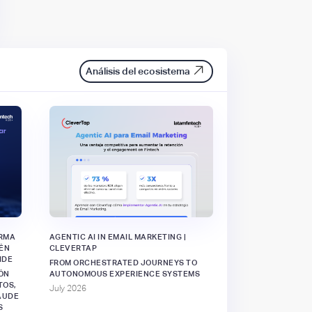
Análisis del ecosistema
ORMA
AGENTIC AI IN EMAIL MARKETING |
IÉN
CLEVERTAP
IDE
FROM ORCHESTRATED JOURNEYS TO
ÓN
AUTONOMOUS EXPERIENCE SYSTEMS
TOS,
July 2026
AUDE
S