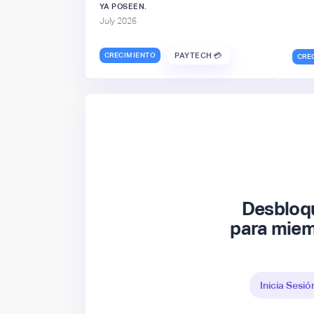
YA POSEEN.
July 2026
CRECIMIENTO
PAYTECH 💳
CRE
Desbloqu
para miem
Inicia Sesió