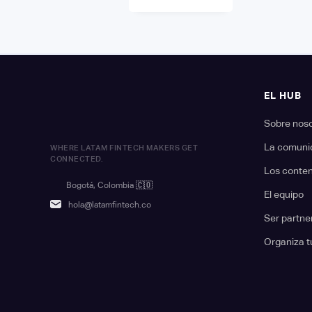
EL HUB
Sobre nos
La comuni
WHERE LATAM FINTECH MAKERS GET
CONNECTED.
Los conte
Bogotá, Colombia
🇨🇴
El equipo
hola@latamfintech.co
Ser partne
Organiza t