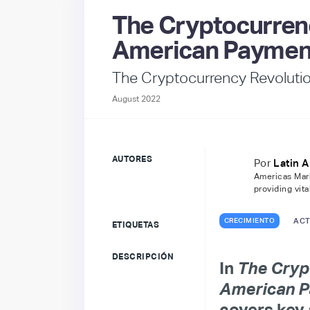
The Cryptocurrenc
American Paymen
The Cryptocurrency Revoluti
August 2022
AUTORES
Por
Latin 
Americas Mark
providing vit
CRECIMIENTO
ACT
ETIQUETAS
DESCRIPCIÓN
In
The Crypt
American 
covers key 