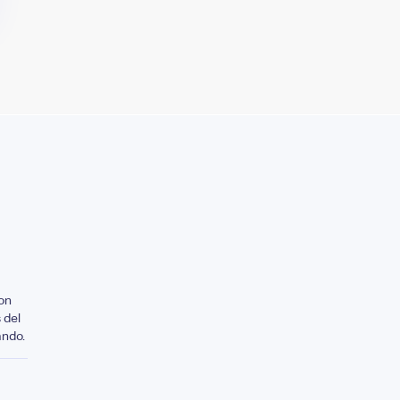
on
 del
ando.