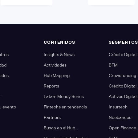
CONTENIDOS
SEGMENTO
otros
Insights & News
Crédito Digital
dad
Actividades
BFM
nidos
Hub Mapping
Crowdfunding
Reports
Crédito Digital
r
Latam Money Series
Activos Digital
u evento
Fintechs en tendencia
Insurtech
Partners
Neobancos
Busca en el Hub...
Open Finance