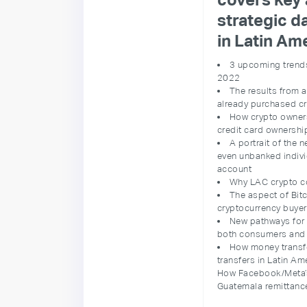
strategic d
in Latin Am
3 upcoming trends
2022
The results from 
already purchased cr
How crypto owners
credit card ownershi
A portrait of the
even unbanked indivi
account
Why LAC crypto c
The aspect of Bit
cryptocurrency buyer
New pathways for e
both consumers and
How money transfe
transfers in Latin Am
How Facebook/Meta’s 
Guatemala remittance