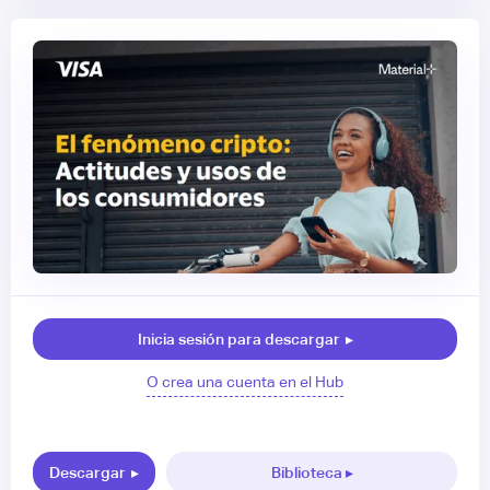
Inicia sesión para descargar
▸
O crea una cuenta en el Hub
Descargar
▸
Biblioteca ▸