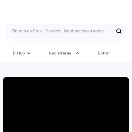
El Hub
Registrarse
Entrar