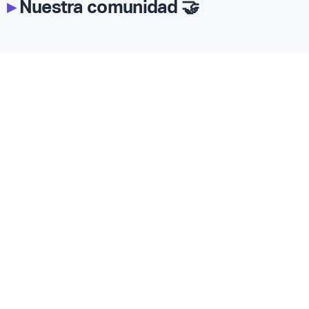
▸
Nuestra comunidad 🤝
WHATSAPP
Tenemos un canal de Whatsapp donde contamos todos los
movimientos en la industria.
SEGUIR EL CANAL
RESUMEN SEMANAL
Todas las semanas envíamos a tu email un resumen con