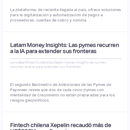
La plataforma, de reciente llegada al país, ofrece soluciones
para la digitalización y automatización de pagos a
proveedores, cuentas de cobro y nómina.
Latam Money Insights: Las pymes recurren
a la IA para extender sus fronteras
www.latamfintech.co/articles/latam-money-insights-las-pymes-
recurren-a-la-ia-para-extender-sus-fronteras
El segundo Barómetro de Ambiciones de las Pymes de
Payoneer revela que dos de cada cinco pymes con
mentalidad de crecimiento no están preparadas para los
riesgos geopolíticos.
Fintech chilena Xepelin recaudó más de