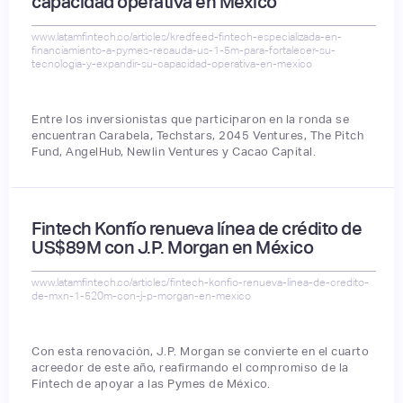
capacidad operativa en México
www.latamfintech.co/articles/kredfeed-fintech-especializada-en-
financiamiento-a-pymes-recauda-us-1-5m-para-fortalecer-su-
tecnologia-y-expandir-su-capacidad-operativa-en-mexico
Entre los inversionistas que participaron en la ronda se
encuentran Carabela, Techstars, 2045 Ventures, The Pitch
Fund, AngelHub, Newlin Ventures y Cacao Capital.
Fintech Konfío renueva línea de crédito de
US$89M con J.P. Morgan en México
www.latamfintech.co/articles/fintech-konfio-renueva-linea-de-credito-
de-mxn-1-520m-con-j-p-morgan-en-mexico
Con esta renovación, J.P. Morgan se convierte en el cuarto
acreedor de este año, reafirmando el compromiso de la
Fintech de apoyar a las Pymes de México.