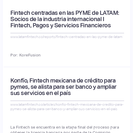
Fintech centradas en las PYME de LATAM:
Socios de la industria internacional I
Fintech, Pagos y Servicios Financieros
www.latamfintech.co/reports/fintech-centradas-en-las-pyme-de-latam
Por: KoreFusion
Konfío, Fintech mexicana de crédito para
pymes, se alista para ser banco y ampliar
sus servicios en el país
www.latamfintech.co/articles/konfio-fintech-mexicana-de-credito-para-
pymes-se-alista-para-ser-banco-y-ampliar-sus-servicios-en-el-pais
La Fintech se encuentra en la etapa final del proceso para
obtener la licencia bancaria por parte de la Comisión