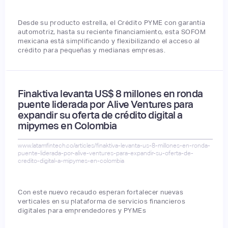
Desde su producto estrella, el Crédito PYME con garantía
automotriz, hasta su reciente financiamiento, esta SOFOM
mexicana está simplificando y flexibilizando el acceso al
crédito para pequeñas y medianas empresas.
Finaktiva levanta US$ 8 millones en ronda
puente liderada por Alive Ventures para
expandir su oferta de crédito digital a
mipymes en Colombia
www.latamfintech.co/articles/finaktiva-levanta-us-8-millones-en-ronda-
puente-liderada-por-alive-ventures-para-expandir-su-oferta-de-
credito-digital-a-mipymes-en-colombia
Con este nuevo recaudo esperan fortalecer nuevas
verticales en su plataforma de servicios financieros
digitales para emprendedores y PYMEs