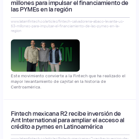
millones para impulsar el financiamiento de
las PYMEs en la región
www.latamfintech.co/articles/fintech-salvadorena-abaco-levanta-us-
53-millones-para-impulsar-el-financiamiento-de-las-pymes-en-la-
region
Este movimiento convierte a la Fintech que ha realizado el
mayor levantamiento de capital en la historia de
Centroamérica.
Fintech mexicana R2 recibe inversión de
Ant International para ampliar el acceso al
crédito a pymes en Latinoamérica
www.latamfintech.co/articles/fintech-mexicana-r2-recibe-inversion-de-