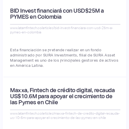
BID Invest financiará con USD$25M a
PYMES en Colombia
www.latamfintech.co/articles/bid-invest-financiara-con-usd-25m-a-
pymes-en-colombia
Esta financiación se pretende realizar en un fondo
administrado por SURA Investments, filial de SURA Asset
Management es uno de los principales gestores de activos
en América Latina.
Maxxa, Fintech de crédito digital, recauda
US$10.6M para apoyar el crecimiento de
las Pymes en Chile
www.latamfintech.co/articles/maxxa-fintech-de-credito-digital-recauda-
us-10-6m-para-apoyar-el-crecimiento-de-las-pymes-en-chile