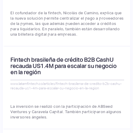
El cofundador de la fintech, Nicolás de Camino, explica que
la nueva solución permite centralizar el pago a proveedores
de la pymes, las que además pueden acceder a créditos
para liquidarlos. En paralelo, también están desarrollando
una billetera digital para empresas.
Fintech brasileña de crédito B2B CashU
recauda US1.4M para escalar su negocio
en la región
www.latamfintech.co/articles/fintech-brasilena-de-credito-b2b-cashu-
recauda-us1-4m-para-escalar-su-negocio-en-la-region
La inversión se realizó con la participación de ABSeed
Ventures y Caravela Capital. También participaron algunos
inversores ángeles.