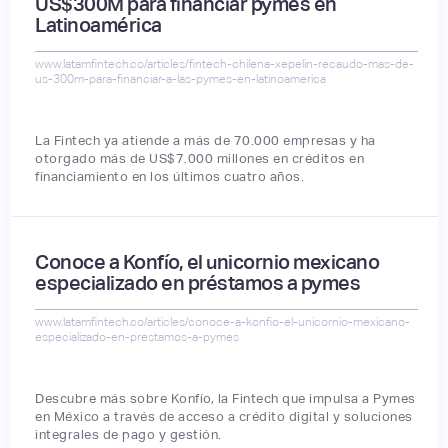
US$300M para financiar pymes en
Latinoamérica
www.latamfintech.co/articles/fintech-chilena-xepelin-recaudo-mas-de-
us-300m-para-financiar-a-las-pymes-en-latinoamerica
La Fintech ya atiende a más de 70.000 empresas y ha
otorgado más de US$7.000 millones en créditos en
financiamiento en los últimos cuatro años.
Conoce a Konfío, el unicornio mexicano
especializado en préstamos a pymes
www.latamfintech.co/articles/conoce-a-konfio-el-unicornio-mexicano-
especializado-en-prestamos-a-pymes
Descubre más sobre Konfío, la Fintech que impulsa a Pymes
en México a través de acceso a crédito digital y soluciones
integrales de pago y gestión.