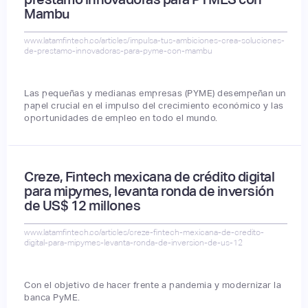
Mambu
www.latamfintech.co/articles/impulsa-tus-ambiciones-crea-soluciones-
de-prestamo-innovadoras-para-pyme-con-mambu
Las pequeñas y medianas empresas (PYME) desempeñan un
papel crucial en el impulso del crecimiento económico y las
oportunidades de empleo en todo el mundo.
Creze, Fintech mexicana de crédito digital
para mipymes, levanta ronda de inversión
de US$ 12 millones
www.latamfintech.co/articles/creze-fintech-mexicana-de-credito-
digital-para-mipymes-levanta-ronda-de-inversion-de-us-12
Con el objetivo de hacer frente a pandemia y modernizar la
banca PyME.