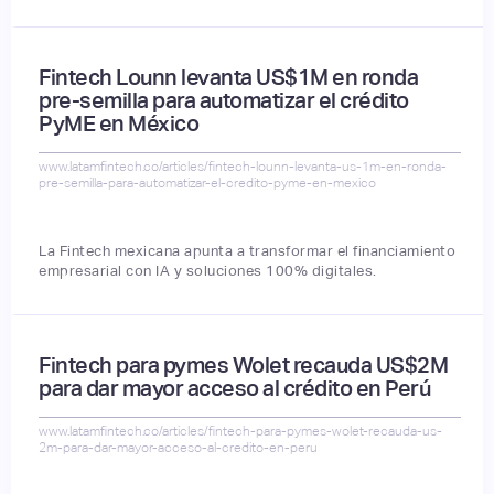
Fintech Lounn levanta US$1M en ronda
pre-semilla para automatizar el crédito
PyME en México
www.latamfintech.co/articles/fintech-lounn-levanta-us-1m-en-ronda-
pre-semilla-para-automatizar-el-credito-pyme-en-mexico
La Fintech mexicana apunta a transformar el financiamiento
empresarial con IA y soluciones 100% digitales.
Fintech para pymes Wolet recauda US$2M
para dar mayor acceso al crédito en Perú
www.latamfintech.co/articles/fintech-para-pymes-wolet-recauda-us-
2m-para-dar-mayor-acceso-al-credito-en-peru