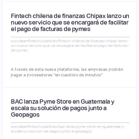
Fintech chilena de finanzas Chipax lanzo un
nuevo servicio que se encargará de facilitar
el pago de facturas de pymes
www.latamfintech.co/articles/fintech-chilena-de-finanzas-chipax-lanzo-
un-nuevo-servicio-que-se-encargara-de-facilitar-el-pago-de-facturas-
de-pymes
A través de esta nueva plataforma, las empresas podrán
pagar a proveedores “en cuestión de minutos”
BAC lanza Pyme Store en Guatemala y
escala su solución de pagos junto a
Geopagos
www.latamfintech.co/articles/bac-lanza-pyme-store-en-guatemala-y-
escala-su-solucion-de-pagos-junto-a-geopagos