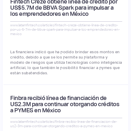
Fintech Creze obtiene línea de crédito por
US$5.7M de BBVA Spark para impulsar a
los emprendedores en México
www.latamfintech.co/articles/fintech-creze-obtiene-linea-de-credito-
por-us-5-7m-de-bbva-spark-para-impulsar-a-los-emprendedores-en-
mexico
La financiera indicó que ha podido brindar esos montos en
crédito, debido a que se los permite su plataforma y
modelo de riesgos que utiliza tecnologías como inteligencia
artificial, lo que también le posibilitó financiar a pymes que
están subatendidas.
Finbra recibió línea de financiación de
US2.3M para continuar otorgando créditos
a PYMES en México
www.latamfintech.co/articles/finbra-recibio-linea-de-financiacion-de-
us2-3m-para-continuar-otorgando-creditos-a-pymes-en-mexico