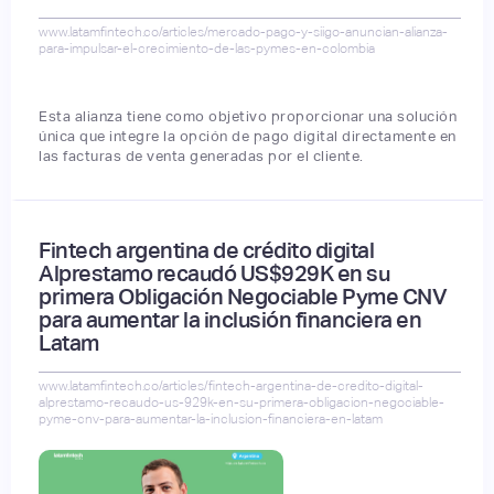
www.latamfintech.co/articles/mercado-pago-y-siigo-anuncian-alianza-
para-impulsar-el-crecimiento-de-las-pymes-en-colombia
Esta alianza tiene como objetivo proporcionar una solución
única que integre la opción de pago digital directamente en
las facturas de venta generadas por el cliente.
Fintech argentina de crédito digital
Alprestamo recaudó US$929K en su
primera Obligación Negociable Pyme CNV
para aumentar la inclusión financiera en
Latam
www.latamfintech.co/articles/fintech-argentina-de-credito-digital-
alprestamo-recaudo-us-929k-en-su-primera-obligacion-negociable-
pyme-cnv-para-aumentar-la-inclusion-financiera-en-latam