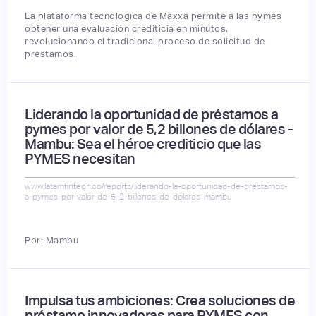
La plataforma tecnológica de Maxxa permite a las pymes
obtener una evaluación crediticia en minutos,
revolucionando el tradicional proceso de solicitud de
préstamos.
Liderando la oportunidad de préstamos a
pymes por valor de 5,2 billones de dólares -
Mambu: Sea el héroe crediticio que las
PYMES necesitan
www.latamfintech.co/reports/liderando-la-oportunidad-de-prestamos-
a-pymes-por-valor-de-5-2-billones-de-dolares-mambu
Por: Mambu
Impulsa tus ambiciones: Crea soluciones de
préstamo innovadoras para PYMES con