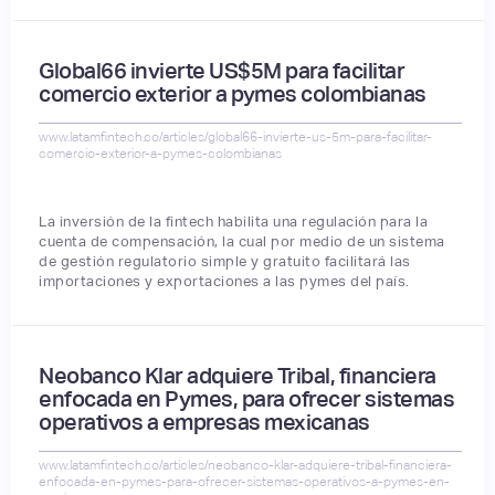
Global66 invierte US$5M para facilitar
comercio exterior a pymes colombianas
www.latamfintech.co/articles/global66-invierte-us-5m-para-facilitar-
comercio-exterior-a-pymes-colombianas
La inversión de la fintech habilita una regulación para la
cuenta de compensación, la cual por medio de un sistema
de gestión regulatorio simple y gratuito facilitará las
importaciones y exportaciones a las pymes del país.
Neobanco Klar adquiere Tribal, financiera
enfocada en Pymes, para ofrecer sistemas
operativos a empresas mexicanas
www.latamfintech.co/articles/neobanco-klar-adquiere-tribal-financiera-
enfocada-en-pymes-para-ofrecer-sistemas-operativos-a-pymes-en-