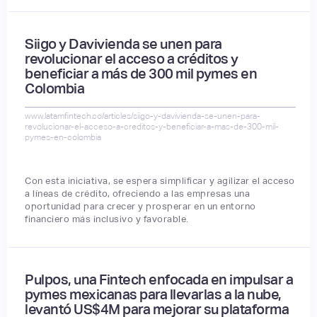
Siigo y Davivienda se unen para
revolucionar el acceso a créditos y
beneficiar a más de 300 mil pymes en
Colombia
www.latamfintech.co/articles/siigo-y-davivienda-se-unen-para-
revolucionar-el-acceso-a-creditos-y-beneficiar-a-mas-de-300-mil-
pymes-en-colombia
Con esta iniciativa, se espera simplificar y agilizar el acceso
a líneas de crédito, ofreciendo a las empresas una
oportunidad para crecer y prosperar en un entorno
financiero más inclusivo y favorable.
Pulpos, una Fintech enfocada en impulsar a
pymes mexicanas para llevarlas a la nube,
levantó US$4M para mejorar su plataforma