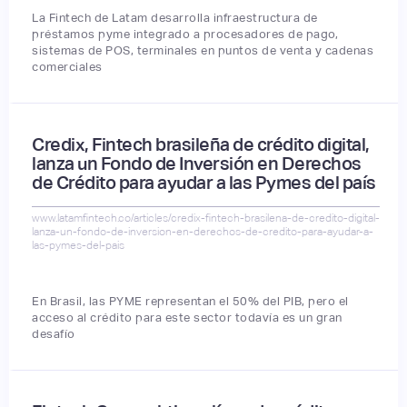
La Fintech de Latam desarrolla infraestructura de
préstamos pyme integrado a procesadores de pago,
sistemas de POS, terminales en puntos de venta y cadenas
comerciales
Credix, Fintech brasileña de crédito digital,
lanza un Fondo de Inversión en Derechos
de Crédito para ayudar a las Pymes del país
www.latamfintech.co/articles/credix-fintech-brasilena-de-credito-digital-
lanza-un-fondo-de-inversion-en-derechos-de-credito-para-ayudar-a-
las-pymes-del-pais
En Brasil, las PYME representan el 50% del PIB, pero el
acceso al crédito para este sector todavía es un gran
desafío