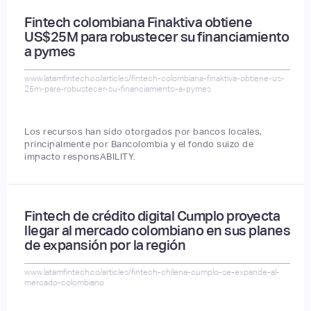
Fintech colombiana Finaktiva obtiene
US$25M para robustecer su financiamiento
a pymes
www.latamfintech.co/articles/fintech-colombiana-finaktiva-obtiene-us-
25m-para-robustecer-su-financiamiento-a-pymes
Los recursos han sido otorgados por bancos locales,
principalmente por Bancolombia y el fondo suizo de
impacto responsABILITY.
Fintech de crédito digital Cumplo proyecta
llegar al mercado colombiano en sus planes
de expansión por la región
www.latamfintech.co/articles/fintech-chilena-cumplo-se-expande-al-
mercado-colombiano