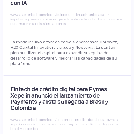
con IA
www.latamfintech.co/articles/pulpos-una-fintech-enfocada-en-
impulsar-a-pymes-mexicanas-para-llevarlas-a-la-nube-levanto-us-4m-
para-mejorar-su-plataforma-con-ia
La ronda incluyo a fondos como a Andreessen Horowitz,
H20 Capital Innovation, Lititude y Newtopia. La startup
planea utilizar el capital para expandir su equipo de
desarrollo de software y mejorar las capacidades de su
plataforma.
Fintech de crédito digital para Pymes
Xepelin anunció el lanzamiento de
Payments y alista su llegada a Brasil y
Colombia
www.latamfintech.co/articles/fintech-de-credito-digital-para-pymes-
xepelin-anuncio-el-lanzamiento-de-payments-y-alista-su-llegada-a-
brasil-y-colombia