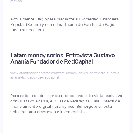
mexico
Actualmente Klar, opera mediante su Sociedad Financiera
Popular (Sofipo) y como Institución de Fondos de Pago
Electrónico (IFPE).
Latam money series: Entrevista Gustavo
Ananía Fundador de RedCapital
www.latamfintech.co/articles/latam-money-series-entrevista-gustavo-
anania-fundador-de-redcapital
Para esta ocasión te presentamos una entrevista exclusiva
con Gustavo Ananía, el CEO de RedCapital, una Fintech de
financiamiento digital para pymes. Sumérgete en esta
solución para empresas e inversionistas.