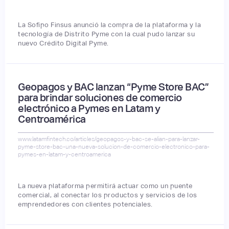
La Sofipo Finsus anunció la compra de la plataforma y la
tecnología de Distrito Pyme con la cual pudo lanzar su
nuevo Crédito Digital Pyme.
Geopagos y BAC lanzan “Pyme Store BAC”
para brindar soluciones de comercio
electrónico a Pymes en Latam y
Centroamérica
www.latamfintech.co/articles/geopagos-y-bac-se-alian-para-lanzar-
pyme-store-bac-una-nueva-solucion-de-comercio-electronico-para-
pymes-en-latam-y-centroamerica
La nueva plataforma permitirá actuar como un puente
comercial, al conectar los productos y servicios de los
emprendedores con clientes potenciales.