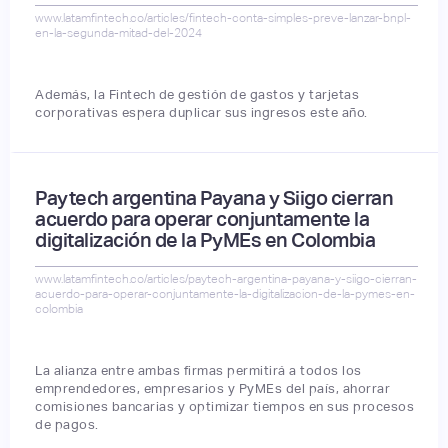
www.latamfintech.co/articles/fintech-conta-simples-preve-lanzar-bnpl-
en-la-segunda-mitad-del-2024
Además, la Fintech de gestión de gastos y tarjetas
corporativas espera duplicar sus ingresos este año.
Paytech argentina Payana y Siigo cierran
acuerdo para operar conjuntamente la
digitalización de la PyMEs en Colombia
www.latamfintech.co/articles/paytech-argentina-payana-y-siigo-cierran-
acuerdo-para-operar-conjuntamente-la-digitalizacion-de-la-pymes-en-
colombia
La alianza entre ambas firmas permitirá a todos los
emprendedores, empresarios y PyMEs del país, ahorrar
comisiones bancarias y optimizar tiempos en sus procesos
de pagos.