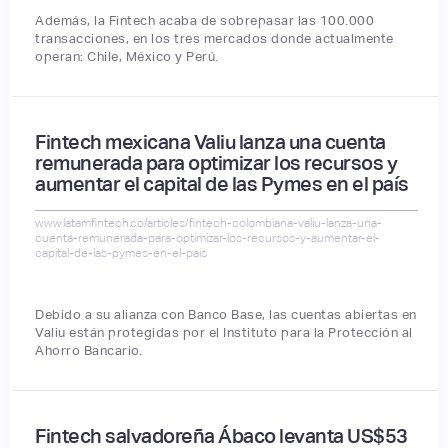
Además, la Fintech acaba de sobrepasar las 100.000
transacciones, en los tres mercados donde actualmente
operan: Chile, México y Perú.
Fintech mexicana Valiu lanza una cuenta
remunerada para optimizar los recursos y
aumentar el capital de las Pymes en el país
www.latamfintech.co/articles/fintech-colombiana-valiu-lanza-una-
cuenta-remunerada-para-optimizar-los-recursos-y-aumentar-el-
capital-de-las-pymes-en-el-pais
Debido a su alianza con Banco Base, las cuentas abiertas en
Valiu están protegidas por el Instituto para la Protección al
Ahorro Bancario.
Fintech salvadoreña Ábaco levanta US$53