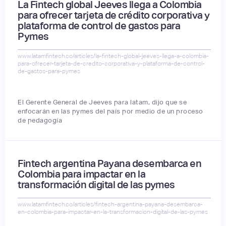
La Fintech global Jeeves llega a Colombia
para ofrecer tarjeta de crédito corporativa y
plataforma de control de gastos para
Pymes
www.latamfintech.co/articles/la-fintech-global-jeeves-llega-a-colombia-
para-ofrecer-tarjeta-de-credito-corporativa-y-plataforma-de-control-
de-gastos-para-pymes
El Gerente General de Jeeves para latam, dijo que se
enfocarán en las pymes del país por medio de un proceso
de pedagogía
Fintech argentina Payana desembarca en
Colombia para impactar en la
transformación digital de las pymes
www.latamfintech.co/articles/fintech-argentina-payana-desembarca-
en-colombia-para-impactar-en-la-transformacion-digital-de-las-pymes