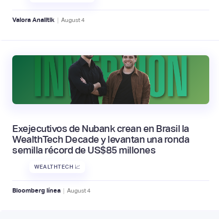
|
Valora Analitik
August
4
Exejecutivos de Nubank crean en Brasil la
WealthTech Decade y levantan una ronda
semilla récord de US$85 millones
WEALTHTECH 📈
|
Bloomberg línea
August
4