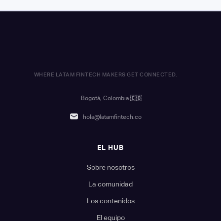
WHERE LATAM FINTECH MAKERS GET CONNECTED.
Bogotá, Colombia
🇨🇴
hola@latamfintech.co
EL HUB
Sobre nosotros
La comunidad
Los contenidos
El equipo