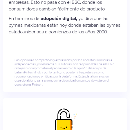
empresas. Esto no pasa con el B2C, donde los
consumidores cambian fácilmente de producto.
En términos de
adopción digital,
yo diría que las
pymes mexicanas están hoy donde estaban las pymes
estadounidenses a comienzos de los años 2000.
Las opiniones compartidas y expresadas por los analistas son libres e
independientes, y solamente sus autores son responsables de ellas. No
reflejan ni comprometen el pensamiento o la opinión del equipo de
Latam Fintech Hub y, por lo tanto, no pueden interpretarse como
recomendaciones emitidas por la plataforma. Esta plataforma es un
espacio abierto para promover la diversidad de puntos de vista en el
ecosistema Fintech.