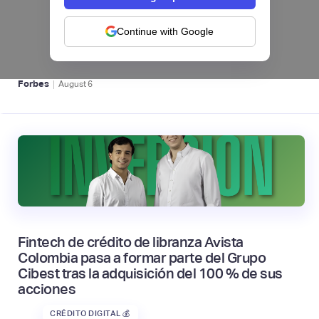
levanta US$1 millón para instalar un hub
regional en Uruguay
Continue with Google
BFM 👔
|
Forbes
August
6
Fintech de crédito de libranza Avista
Colombia pasa a formar parte del Grupo
Cibest tras la adquisición del 100 % de sus
acciones
CRÉDITO DIGITAL 💰