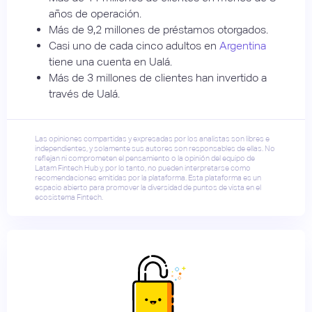
años de operación.
Más de 9,2 millones de préstamos otorgados.
Casi uno de cada cinco adultos en
Argentina
tiene una cuenta en Ualá.
Más de 3 millones de clientes han invertido a
través de Ualá.
Las opiniones compartidas y expresadas por los analistas son libres e
independientes, y solamente sus autores son responsables de ellas. No
reflejan ni comprometen el pensamiento o la opinión del equipo de
Latam Fintech Hub y, por lo tanto, no pueden interpretarse como
recomendaciones emitidas por la plataforma. Esta plataforma es un
espacio abierto para promover la diversidad de puntos de vista en el
ecosistema Fintech.