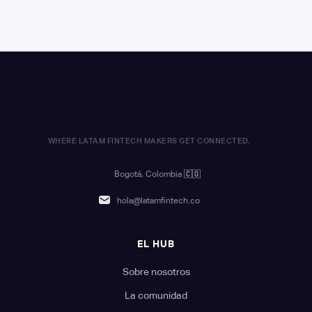
WHERE LATAM FINTECH MAKERS GET CONNECTED.
Bogotá, Colombia
🇨🇴
hola@latamfintech.co
EL HUB
Sobre nosotros
La comunidad