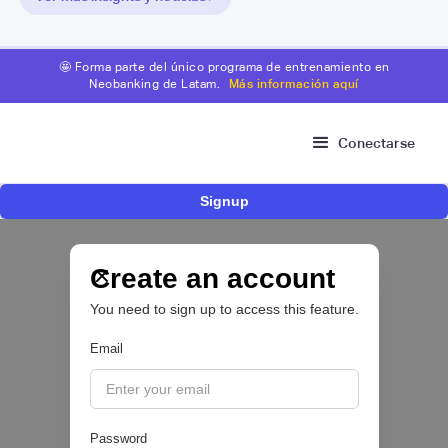
🤩 Forma parte del único programa de entrenamiento en
Neobanking de Latam.
Más información aquí
Conectarse
Signup
Bitso se alía con Belvo para facilitar el fondeo
desde cuentas bancarias en México
Create an account
OPEN FINANCE 🔑
You need to sign up to access this feature.
|
Belvo
August
5
Email
Password