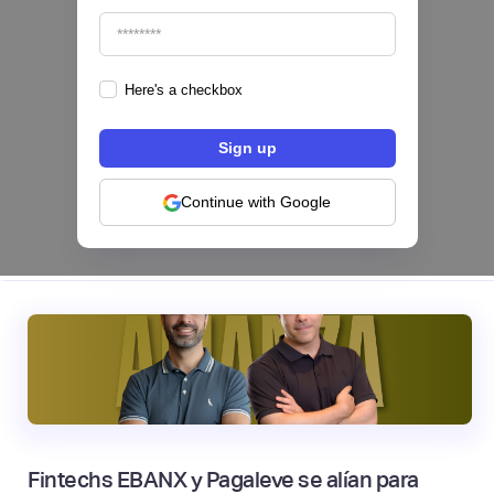
Here's a checkbox
Hey Banco se alía con tapi para habilitar el
pago de servicios desde su app en México
NEOBANCOS 📲
Continue with Google
|
tapi
August
4
Fintechs EBANX y Pagaleve se alían para