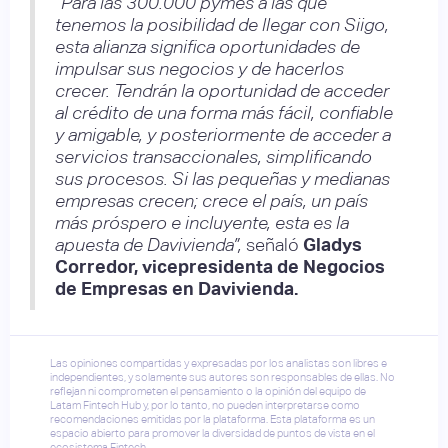
“Para las 300.000 pymes a las que
tenemos la posibilidad de llegar con Siigo,
esta alianza significa oportunidades de
impulsar sus negocios y de hacerlos
crecer. Tendrán la oportunidad de acceder
al crédito de una forma más fácil, confiable
y amigable, y posteriormente de acceder a
servicios transaccionales, simplificando
sus procesos. Si las pequeñas y medianas
empresas crecen; crece el país, un país
más próspero e incluyente, esta es la
apuesta de Davivienda”,
señaló
Gladys
Corredor, vicepresidenta de Negocios
de Empresas en Davivienda.
Las opiniones compartidas y expresadas por los analistas son libres e
independientes, y solamente sus autores son responsables de ellas. No
reflejan ni comprometen el pensamiento o la opinión del equipo de
Latam Fintech Hub y, por lo tanto, no pueden interpretarse como
recomendaciones emitidas por la plataforma. Esta plataforma es un
espacio abierto para promover la diversidad de puntos de vista en el
ecosistema Fintech.