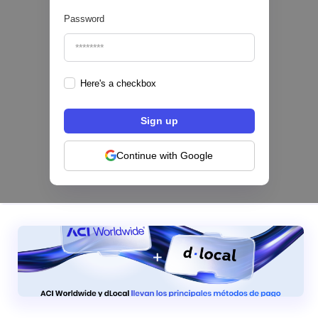
Password
Here's a checkbox
Los bancos se están dividiendo en dos
categorías frente a la IA | Mambu
Continue with Google
|
Mambu
August
6