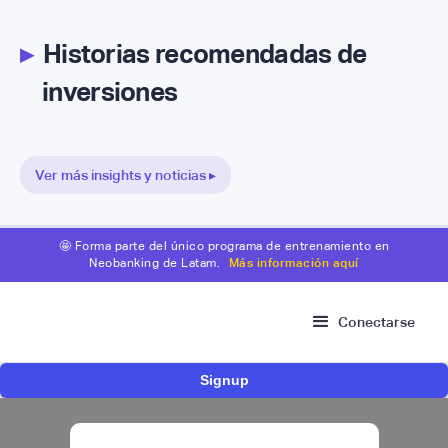
▸
Historias recomendadas de
inversiones
Ver más insights y noticias ▸
🤩 Forma parte del único programa de entrenamiento en
Neobanking de Latam.
Más información aquí
Conectarse
Signup
Fintech brasileña Kesh levanta US$110
millones para expandir su plataforma de