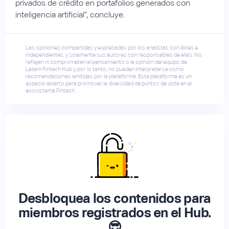
privados de crédito en portafolios generados con
inteligencia artificial”, concluye.
Las opiniones compartidas y expresadas por los analistas son libres e
independientes, y solamente sus autores son responsables de ellas. No
reflejan ni comprometen el pensamiento o la opinión del equipo de
Latam Fintech Hub y, por lo tanto, no pueden interpretarse como
recomendaciones emitidas por la plataforma. Esta plataforma es un
espacio abierto para promover la diversidad de puntos de vista en el
ecosistema Fintech.
Desbloquea los contenidos para
miembros registrados en el Hub.
😎