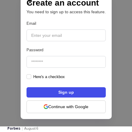
crédito y cashback para empleados
Create an account
You need to sign up to access this feature.
CRÉDITO DIGITAL 💰
Email
|
Pipeline Valor
August
6
Password
Here's a checkbox
hiSofi, Fintech de gestión de cobranzas,
levanta US$1 millón para instalar un hub
regional en Uruguay
Continue with Google
BFM 👔
|
Forbes
August
6