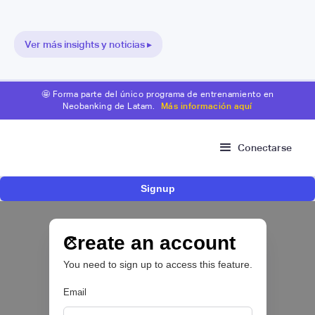
Ver más insights y noticias ▸
🤩 Forma parte del único programa de entrenamiento en
Neobanking de Latam.
Más información aquí
Conectarse
Signup
Nace Fonder, una Fintech argentina que utiliza
IA para automatizar la gestión de tesorería de
las PYMEs
Create an account
You need to sign up to access this feature.
BFM 👔
Email
|
iProUP
July
28