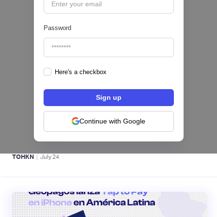
Password
Here's a checkbox
Fintech salvadoreña TOHKN lanza plataforma
para invertir desde US$10 en acciones de EE.
UU. y criptomonedas
Continue with Google
ACTIVOS DIGITALES 👾
|
TOHKN
July
24