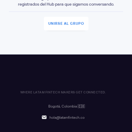
registrados del Hub para que sigamos conversando.
UNIRSE AL GRUPO
WHERE LATAM FINTECH MAKERS GET CONNECTED.
Bogotá, Colombia
🇨🇴
hola@latamfintech.co