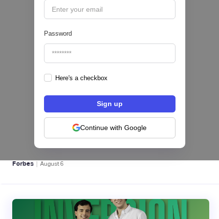
Password
Here's a checkbox
hiSofi, Fintech de gestión de cobranzas,
levanta US$1 millón para instalar un hub
regional en Uruguay
Continue with Google
BFM 👔
|
Forbes
August
6