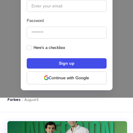
Password
Here's a checkbox
hiSofi, Fintech de gestión de cobranzas,
levanta US$1 millón para instalar un hub
regional en Uruguay
Continue with Google
BFM 👔
|
Forbes
August
6