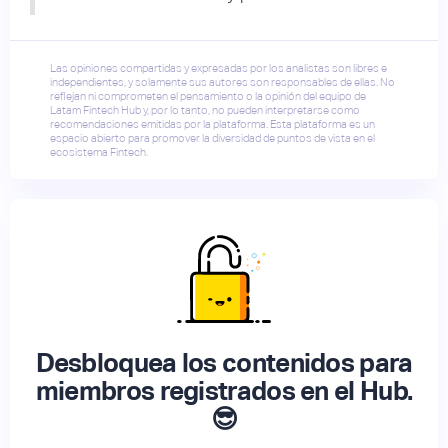
Las opiniones compartidas y expresadas por los analistas son libres e
independientes, y solamente sus autores son responsables de ellas. No
reflejan ni comprometen el pensamiento o la opinión del equipo de
Latam Fintech Hub y, por lo tanto, no pueden interpretarse como
recomendaciones emitidas por la plataforma. Esta plataforma es un
espacio abierto para promover la diversidad de puntos de vista en el
ecosistema Fintech.
Desbloquea los contenidos para
miembros registrados en el Hub.
😎