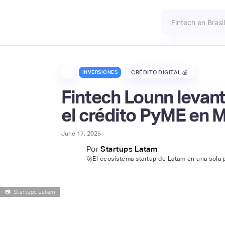
INVERSIONES
CRÉDITO DIGITAL 💰
Fintech Lounn levan
el crédito PyME en 
June 17, 2025
Por
Startups Latam
🚀El ecosistema startup de Latam en una sola 
📷
Startups Latam