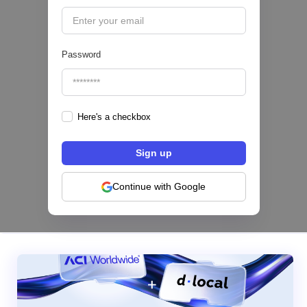
🔒
Password
Here's a checkbox
Los bancos se están dividiendo en dos
categorías frente a la IA | Mambu
Continue with Google
|
Mambu
August
6