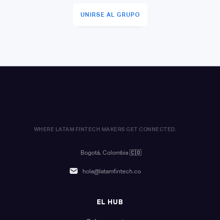
UNIRSE AL GRUPO
WHERE LATAM FINTECH MAKERS GET CONNECTED.
Bogotá, Colombia
🇨🇴
hola@latamfintech.co
EL HUB