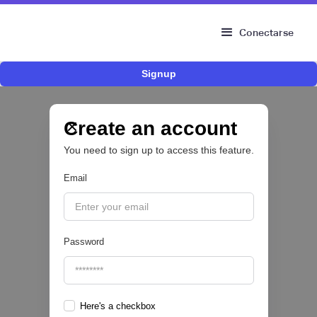
Conectarse
Signup
Fintech mexicana Kapital inicia proceso para
operar como compañía de financiamiento en
Colombia y ampliar su oferta para pymes
Create an account
You need to sign up to access this feature.
CRÉDITO DIGITAL 💰
Email
|
Valora Analitik
August
3
Password
Here's a checkbox