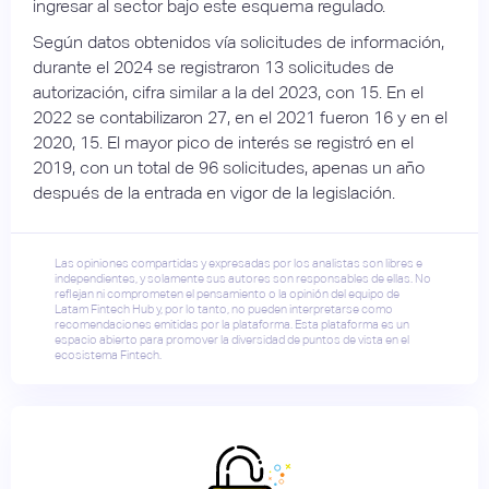
ingresar al sector bajo este esquema regulado.
Según datos obtenidos vía solicitudes de información,
durante el 2024 se registraron 13 solicitudes de
autorización, cifra similar a la del 2023, con 15. En el
2022 se contabilizaron 27, en el 2021 fueron 16 y en el
2020, 15. El mayor pico de interés se registró en el
2019, con un total de 96 solicitudes, apenas un año
después de la entrada en vigor de la legislación.
Las opiniones compartidas y expresadas por los analistas son libres e
independientes, y solamente sus autores son responsables de ellas. No
reflejan ni comprometen el pensamiento o la opinión del equipo de
Latam Fintech Hub y, por lo tanto, no pueden interpretarse como
recomendaciones emitidas por la plataforma. Esta plataforma es un
espacio abierto para promover la diversidad de puntos de vista en el
ecosistema Fintech.