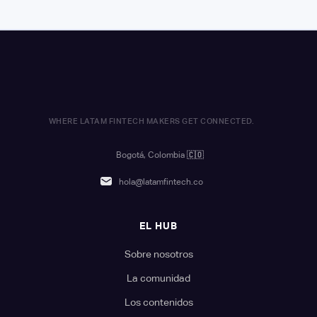
WHERE LATAM FINTECH MAKERS GET CONNECTED.
Bogotá, Colombia
🇨🇴
hola@latamfintech.co
EL HUB
Sobre nosotros
La comunidad
Los contenidos