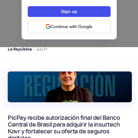
Nequi iniciará operaciones como compañía
de financiamiento en Colombia desde el 1 de
septiembre
Continue with Google
NEOBANCOS 📲
|
La República
July
31
PicPay recibe autorización final del Banco
Central de Brasil para adquirir la insurtech
Kovr y fortalecer su oferta de seguros
digitales