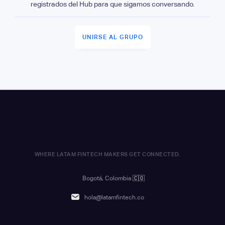
registrados del Hub para que sigamos conversando.
UNIRSE AL GRUPO
WHERE LATAM FINTECH MAKERS GET CONNECTED.
Bogotá, Colombia
🇨🇴
hola@latamfintech.co