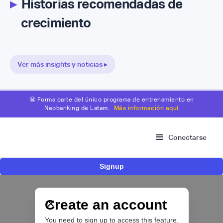
▸
Historias recomendadas de
crecimiento
Ver más insights y noticias ▸
🤩 Forma parte del único programa de entrenamiento en
Neobanking de Latam.
Más información aquí
Conectarse
Signup
Risk Signals Tour Bogotá: las claves sobre
fraude, identidad e IA que marcarán el futuro
del sector financiero
Create an account
You need to sign up to access this feature.