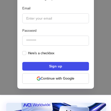
Email
|
Sofía Neira Gómez
August
6
🔒
Password
Here's a checkbox
Los bancos se están dividiendo en dos
categorías frente a la IA | Mambu
Continue with Google
|
Mambu
August
6