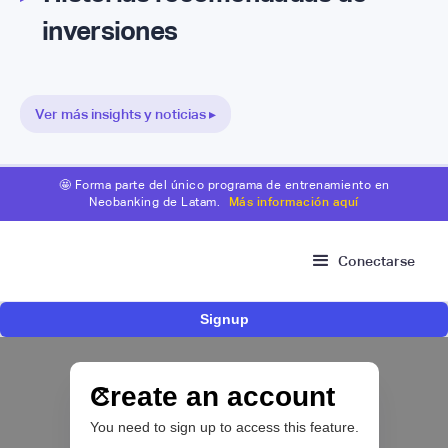
inversiones
Ver más insights y noticias ▸
🤩 Forma parte del único programa de entrenamiento en
Neobanking de Latam.
Más información aquí
Conectarse
Signup
Fintech brasileña Kesh levanta US$110
millones para expandir su plataforma de
crédito y cashback para empleados
Create an account
You need to sign up to access this feature.
CRÉDITO DIGITAL 💰