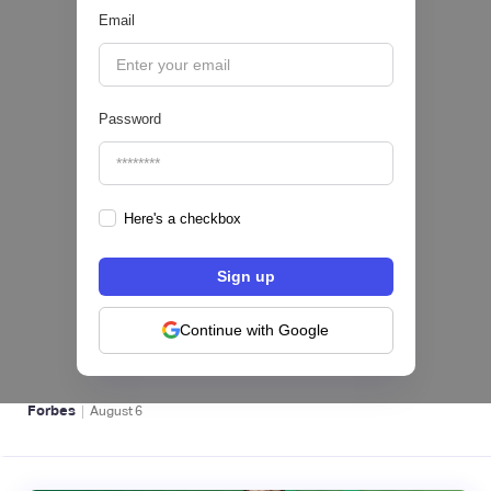
Email
|
Pipeline Valor
August
6
Password
Here's a checkbox
hiSofi, Fintech de gestión de cobranzas,
levanta US$1 millón para instalar un hub
regional en Uruguay
Continue with Google
BFM 👔
|
Forbes
August
6