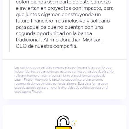
colombianos sean parte de este esfuerzo
e inviertan en proyectos con impacto, para
que juntos sigamos construyendo un
futuro financiero más inclusivo y solidario
para aquellos que no cuentan con una
segunda oportunidad en la banca
tradicional”. Afirmó Jonathan Mishaan,
CEO de nuestra compañía.
Las opiniones compartidas y expresadas por los analistas son libres e
independientes, y solamente sus autores son responsables de ellas. No
reflejan ni comprometen el pensamiento o la opinión del equipo de
Latam Fintech Hub y, por lo tanto, no pueden interpretarse como
recomendaciones emitidas por la plataforma. Esta plataforma es un
espacio abierto para promover la diversidad de puntos de vista en el
ecosistema Fintech.