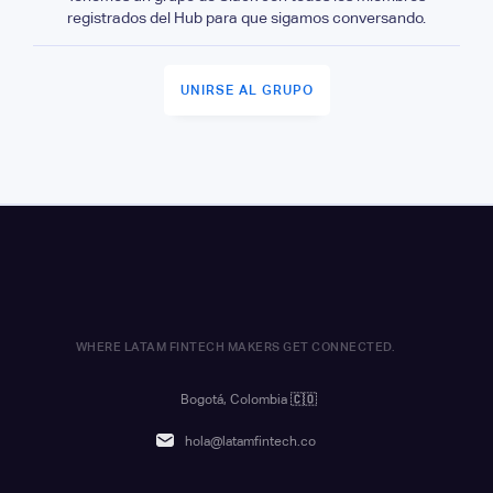
registrados del Hub para que sigamos conversando.
UNIRSE AL GRUPO
WHERE LATAM FINTECH MAKERS GET CONNECTED.
Bogotá, Colombia
🇨🇴
hola@latamfintech.co