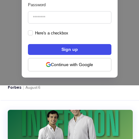
Password
Here's a checkbox
hiSofi, Fintech de gestión de cobranzas,
levanta US$1 millón para instalar un hub
regional en Uruguay
Continue with Google
BFM 👔
|
Forbes
August
6