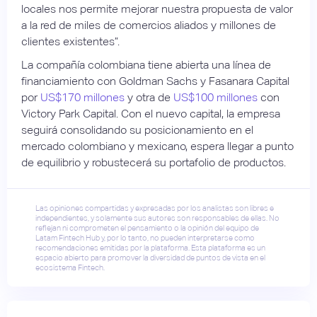
locales nos permite mejorar nuestra propuesta de valor
a la red de miles de comercios aliados y millones de
clientes existentes”.
La compañía colombiana tiene abierta una línea de
financiamiento con Goldman Sachs y Fasanara Capital
por
US$170 millones
y otra de
US$100 millones
con
Victory Park Capital. Con el nuevo capital, la empresa
seguirá consolidando su posicionamiento en el
mercado colombiano y mexicano, espera llegar a punto
de equilibrio y robustecerá su portafolio de productos.
Las opiniones compartidas y expresadas por los analistas son libres e
independientes, y solamente sus autores son responsables de ellas. No
reflejan ni comprometen el pensamiento o la opinión del equipo de
Latam Fintech Hub y, por lo tanto, no pueden interpretarse como
recomendaciones emitidas por la plataforma. Esta plataforma es un
espacio abierto para promover la diversidad de puntos de vista en el
ecosistema Fintech.