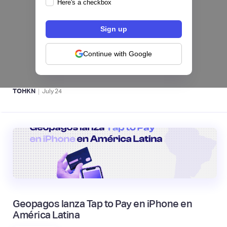
Here's a checkbox
Fintech salvadoreña TOHKN lanza plataforma
para invertir desde US$10 en acciones de EE.
UU. y criptomonedas
Continue with Google
ACTIVOS DIGITALES 👾
|
TOHKN
July
24
Geopagos lanza Tap to Pay en iPhone en
América Latina