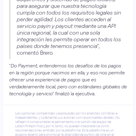
para asegurar que nuestra tecnología
cumpla con todos los requisitos legales sin
perder agilidad. Los clientes acceden al
servicio payin y payout mediante una API
única regional, la cual con una sola
integración les permite operar en todos los
países donde tenemos presencia
”,
comentó Brero.
“
Do Payment, entendemos los desafíos de los pagos
en la región porque nacimos en ella, y eso nos permite
ofrecer una experiencia de pagos que es
verdaderamente local, pero con estándares globales de
tecnología y servicio
” finalizó la ejecutiva.
Las opiniones compartidas y expresadas por los analistas son libres e
independientes, y solamente sus autores son responsables de ellas. No
reflejan ni comprometen el pensamiento o la opinión del equipo de
Latam Fintech Hub y, por lo tanto, no pueden interpretarse como
recomendaciones emitidas por la plataforma. Esta plataforma es un
espacio abierto para promover la diversidad de puntos de vista en el