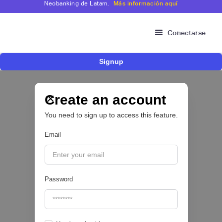
Neobanking de Latam.
Más información aquí
Conectarse
Signup
Nace Fonder, una Fintech argentina que utiliza
IA para automatizar la gestión de tesorería de
las PYMEs
Create an account
You need to sign up to access this feature.
BFM 👔
Email
|
iProUP
July
28
Password