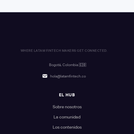
WHERE LATAM FINTECH MAKERS GET CONNECTED.
Bogotá, Colombia
🇨🇴
hola@latamfintech.co
EL HUB
Sobre nosotros
La comunidad
Los contenidos