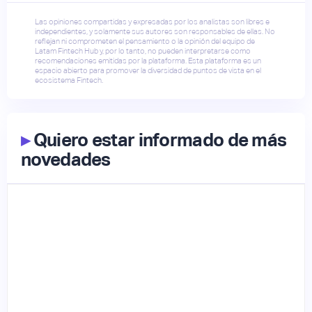
Las opiniones compartidas y expresadas por los analistas son libres e
independientes, y solamente sus autores son responsables de ellas. No
reflejan ni comprometen el pensamiento o la opinión del equipo de
Latam Fintech Hub y, por lo tanto, no pueden interpretarse como
recomendaciones emitidas por la plataforma. Esta plataforma es un
espacio abierto para promover la diversidad de puntos de vista en el
ecosistema Fintech.
▸
Quiero estar informado de más
novedades