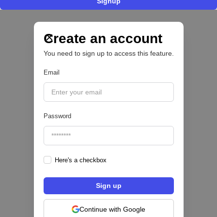
Signup
Nace Fonder, una Fintech argentina que utiliza
IA para automatizar la gestión de tesorería de
las PYMEs
Create an account
You need to sign up to access this feature.
BFM 👔
Email
|
iProUP
July
28
Password
Here's a checkbox
Fintech salvadoreña TOHKN lanza plataforma
para invertir desde US$10 en acciones de EE.
UU. y criptomonedas
Continue with Google