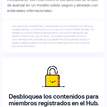
de avanzar en un modelo sólido, seguro y alineado con
estándares internacionales.
Las opiniones compartidas y expresadas por los analistas son libres e
independientes, y solamente sus autores son responsables de ellas. No
reflejan ni comprometen el pensamiento o la opinión del equipo de
Latam Fintech Hub y, por lo tanto, no pueden interpretarse como
recomendaciones emitidas por la plataforma. Esta plataforma es un
espacio abierto para promover la diversidad de puntos de vista en el
ecosistema Fintech.
Desbloquea los contenidos para
miembros registrados en el Hub.