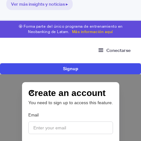
Ver más insights y noticias ▸
🤩 Forma parte del único programa de entrenamiento en
Neobanking de Latam.
Más información aquí
Conectarse
Signup
Bitso se alía con Belvo para facilitar el fondeo
desde cuentas bancarias en México
Create an account
OPEN FINANCE 🔑
You need to sign up to access this feature.
|
Belvo
August
5
Email