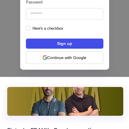
Password
Here's a checkbox
Hey Banco se alía con tapi para habilitar el
pago de servicios desde su app en México
NEOBANCOS 📲
Continue with Google
|
tapi
August
4