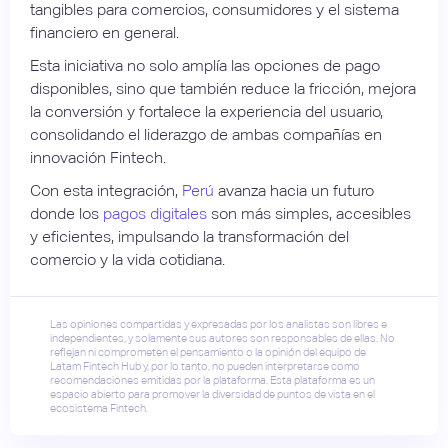
tangibles para comercios, consumidores y el sistema
financiero en general.
Esta iniciativa no solo amplía las opciones de pago
disponibles, sino que también reduce la fricción, mejora
la conversión y fortalece la experiencia del usuario,
consolidando el liderazgo de ambas compañías en
innovación Fintech.
Con esta integración,
Perú
avanza hacia un futuro
donde los
pagos digitales
son más simples, accesibles
y eficientes, impulsando la transformación del
comercio y la vida cotidiana.
Las opiniones compartidas y expresadas por los analistas son libres e
independientes, y solamente sus autores son responsables de ellas. No
reflejan ni comprometen el pensamiento o la opinión del equipo de
Latam Fintech Hub y, por lo tanto, no pueden interpretarse como
recomendaciones emitidas por la plataforma. Esta plataforma es un
espacio abierto para promover la diversidad de puntos de vista en el
ecosistema Fintech.