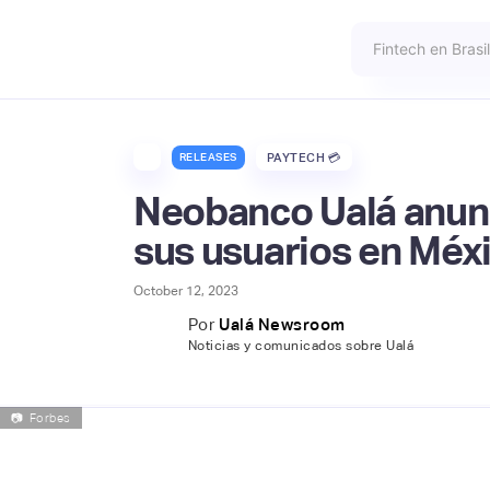
RELEASES
PAYTECH 💳
Neobanco Ualá anunc
sus usuarios en Méx
October 12, 2023
Por
Ualá Newsroom
Noticias y comunicados sobre Ualá
📷
Forbes