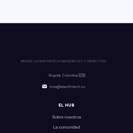
WHERE LATAM FINTECH MAKERS GET CONNECTED.
Bogotá, Colombia
🇨🇴
hola@latamfintech.co
EL HUB
Sobre nosotros
La comunidad