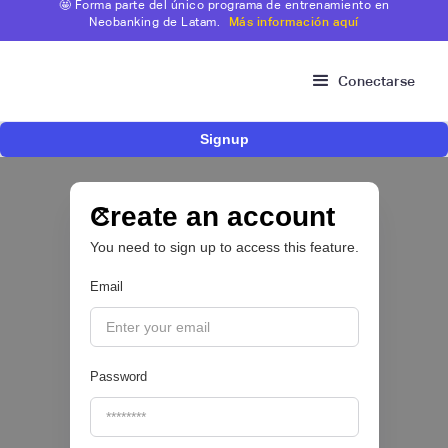
🤩 Forma parte del único programa de entrenamiento en
Neobanking de Latam.
Más información aquí
Conectarse
Signup
Fintech mexicana Kapital inicia proceso para
operar como compañía de financiamiento en
Colombia y ampliar su oferta para pymes
Create an account
You need to sign up to access this feature.
CRÉDITO DIGITAL 💰
Email
|
Valora Analitik
August
3
Password