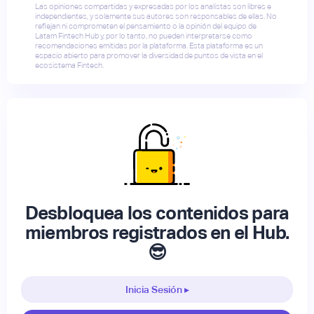
Las opiniones compartidas y expresadas por los analistas son libres e
independientes, y solamente sus autores son responsables de ellas. No
reflejan ni comprometen el pensamiento o la opinión del equipo de
Latam Fintech Hub y, por lo tanto, no pueden interpretarse como
recomendaciones emitidas por la plataforma. Esta plataforma es un
espacio abierto para promover la diversidad de puntos de vista en el
ecosistema Fintech.
Desbloquea los contenidos para
miembros registrados en el Hub.
😎
Inicia Sesión ▸