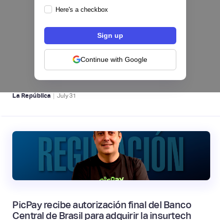
Here's a checkbox
Nequi iniciará operaciones como compañía
de financiamiento en Colombia desde el 1 de
septiembre
Continue with Google
NEOBANCOS 📲
|
La República
July
31
PicPay recibe autorización final del Banco
Central de Brasil para adquirir la insurtech