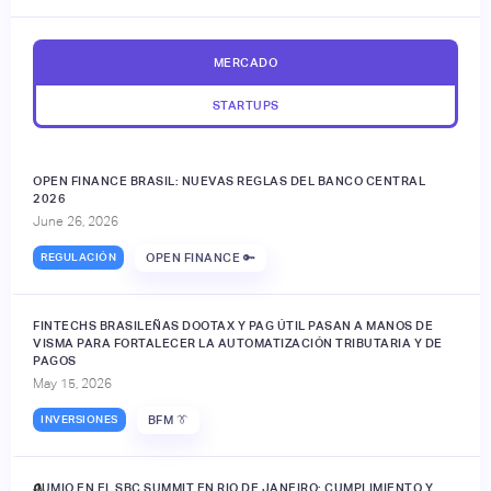
MERCADO
STARTUPS
OPEN FINANCE BRASIL: NUEVAS REGLAS DEL BANCO CENTRAL
2026
June 26, 2026
REGULACIÓN
OPEN FINANCE 🔑
FINTECHS BRASILEÑAS DOOTAX Y PAG ÚTIL PASAN A MANOS DE
VISMA PARA FORTALECER LA AUTOMATIZACIÓN TRIBUTARIA Y DE
PAGOS
May 15, 2026
INVERSIONES
BFM 👔
JUMIO EN EL SBC SUMMIT EN RIO DE JANEIRO: CUMPLIMIENTO Y
🔒