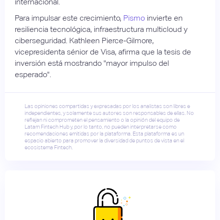
internacional.
Para impulsar este crecimiento,
Pismo
invierte en
resiliencia tecnológica, infraestructura multicloud y
ciberseguridad. Kathleen Pierce-Gilmore,
vicepresidenta sénior de Visa, afirma que la tesis de
inversión está mostrando "mayor impulso del
esperado".
Las opiniones compartidas y expresadas por los analistas son libres e
independientes, y solamente sus autores son responsables de ellas. No
reflejan ni comprometen el pensamiento o la opinión del equipo de
Latam Fintech Hub y, por lo tanto, no pueden interpretarse como
recomendaciones emitidas por la plataforma. Esta plataforma es un
espacio abierto para promover la diversidad de puntos de vista en el
ecosistema Fintech.