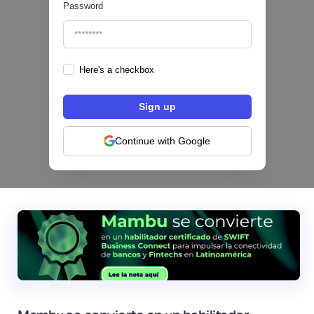
Password
Here's a checkbox
Configura comisiones para tu programa de
tarjetas: el nuevo módulo de Pomelo
Continue with Google
|
Pomelo
August
4