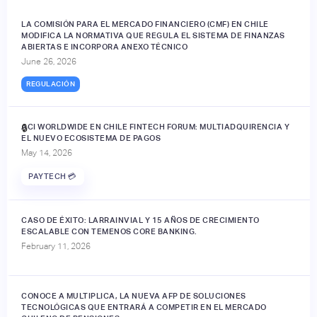
LA COMISIÓN PARA EL MERCADO FINANCIERO (CMF) EN CHILE
MODIFICA LA NORMATIVA QUE REGULA EL SISTEMA DE FINANZAS
ABIERTAS E INCORPORA ANEXO TÉCNICO
June 26, 2026
REGULACIÓN
ACI WORLDWIDE EN CHILE FINTECH FORUM: MULTIADQUIRENCIA Y
🔒
EL NUEVO ECOSISTEMA DE PAGOS
May 14, 2026
PAYTECH 💳
CASO DE ÉXITO: LARRAINVIAL Y 15 AÑOS DE CRECIMIENTO
ESCALABLE CON TEMENOS CORE BANKING.
February 11, 2026
CONOCE A MULTIPLICA, LA NUEVA AFP DE SOLUCIONES
TECNOLÓGICAS QUE ENTRARÁ A COMPETIR EN EL MERCADO