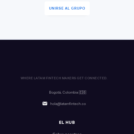
UNIRSE AL GRUPO
WHERE LATAM FINTECH MAKERS GET CONNECTED.
Bogotá, Colombia
🇨🇴
hola@latamfintech.co
EL HUB