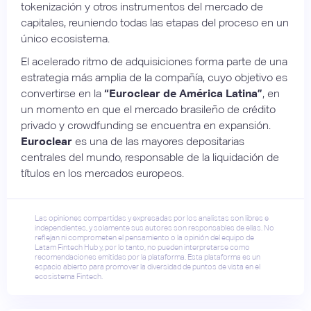
tokenización y otros instrumentos del mercado de
capitales, reuniendo todas las etapas del proceso en un
único ecosistema.
El acelerado ritmo de adquisiciones forma parte de una
estrategia más amplia de la compañía, cuyo objetivo es
convertirse en la
“Euroclear de América Latina”
, en
un momento en que el mercado brasileño de crédito
privado y crowdfunding se encuentra en expansión.
Euroclear
es una de las mayores depositarias
centrales del mundo, responsable de la liquidación de
títulos en los mercados europeos.
Las opiniones compartidas y expresadas por los analistas son libres e
independientes, y solamente sus autores son responsables de ellas. No
reflejan ni comprometen el pensamiento o la opinión del equipo de
Latam Fintech Hub y, por lo tanto, no pueden interpretarse como
recomendaciones emitidas por la plataforma. Esta plataforma es un
espacio abierto para promover la diversidad de puntos de vista en el
ecosistema Fintech.