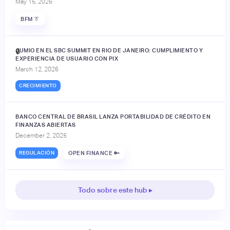
May 15, 2026
BFM 👔
JUMIO EN EL SBC SUMMIT EN RIO DE JANEIRO: CUMPLIMIENTO Y
🔒
EXPERIENCIA DE USUARIO CON PIX
March 12, 2026
CRECIMIENTO
BANCO CENTRAL DE BRASIL LANZA PORTABILIDAD DE CRÉDITO EN
FINANZAS ABIERTAS
December 2, 2025
REGULACIÓN
OPEN FINANCE 🔑
Todo sobre este hub ▸