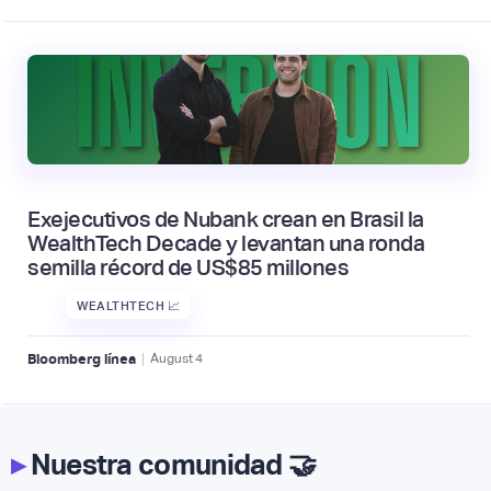
Exejecutivos de Nubank crean en Brasil la
WealthTech Decade y levantan una ronda
semilla récord de US$85 millones
WEALTHTECH 📈
|
Bloomberg línea
August
4
▸
Nuestra comunidad 🤝