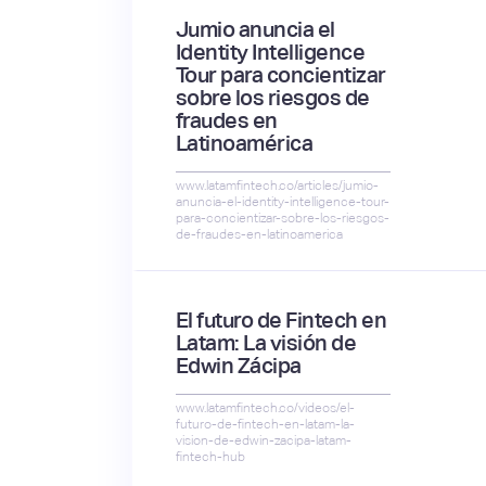
Jumio anuncia el
Identity Intelligence
Tour para concientizar
sobre los riesgos de
fraudes en
Latinoamérica
www.latamfintech.co/articles/jumio-
anuncia-el-identity-intelligence-tour-
para-concientizar-sobre-los-riesgos-
de-fraudes-en-latinoamerica
El futuro de Fintech en
Latam: La visión de
Edwin Zácipa
www.latamfintech.co/videos/el-
futuro-de-fintech-en-latam-la-
vision-de-edwin-zacipa-latam-
fintech-hub