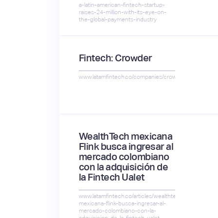
a-latin-american-fintech-startup-
raises-24-million-with-its-eye-on-
the-global-payments-industry
Fintech: Crowder
www.latamfintech.co/companies/crowder
WealthTech mexicana
Flink busca ingresar al
mercado colombiano
con la adquisición de
la Fintech Ualet
www.latamfintech.co/articles/wealthtech-
mexicana-flink-busca-ingresar-al-
mercado-colombiano-con-la-
adquisicion-de-la-fintech-ualet