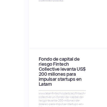
colectivas-podcast
Fondo de capital de
riesgo Fintech
Collective levanta US$
200 millones para
impulsar startups en
Latam
www.latamfintech.co/articles/fintech-
collective-un-fondo-de-capital-de-
riesgo-levanta-200-millones-de-
dolares-para-impulsar-startups-en-