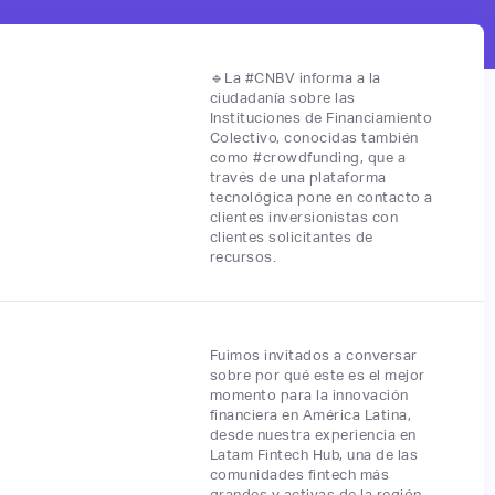
🔹La #CNBV informa a la
ciudadanía sobre las
Instituciones de Financiamiento
Colectivo, conocidas también
como #crowdfunding, que a
través de una plataforma
tecnológica pone en contacto a
clientes inversionistas con
clientes solicitantes de
recursos.
Fuimos invitados a conversar
sobre por qué este es el mejor
momento para la innovación
financiera en América Latina,
desde nuestra experiencia en
Latam Fintech Hub, una de las
comunidades fintech más
grandes y activas de la región.