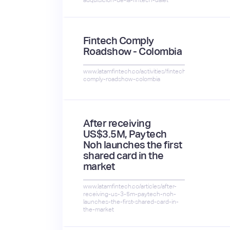
Fintech Comply
Roadshow - Colombia
www.latamfintech.co/activities/fintech-
comply-roadshow-colombia
After receiving
US$3.5M, Paytech
Noh launches the first
shared card in the
market
www.latamfintech.co/articles/after-
receiving-us-3-5m-paytech-noh-
launches-the-first-shared-card-in-
the-market