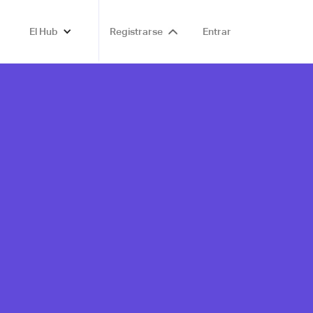
El Hub
Registrarse
Entrar