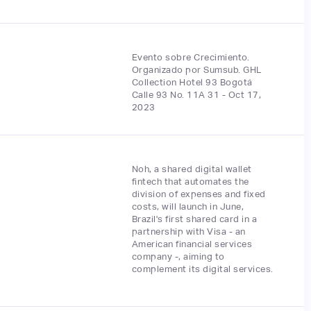
Evento sobre Crecimiento.
Organizado por Sumsub. GHL
Collection Hotel 93 Bogotá
Calle 93 No. 11A 31 - Oct 17,
2023
Noh, a shared digital wallet
fintech that automates the
division of expenses and fixed
costs, will launch in June,
Brazil's first shared card in a
partnership with Visa - an
American financial services
company -, aiming to
complement its digital services.