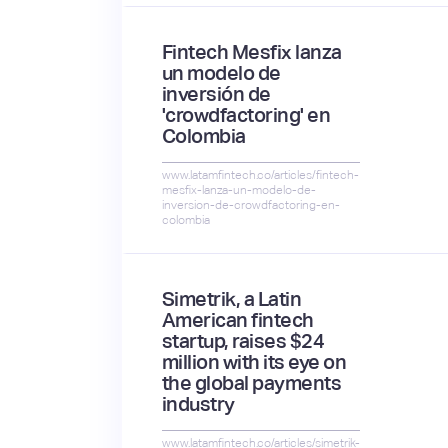
Fintech Mesfix lanza
un modelo de
inversión de
'crowdfactoring' en
Colombia
www.latamfintech.co/articles/fintech-
mesfix-lanza-un-modelo-de-
inversion-de-crowdfactoring-en-
colombia
Simetrik, a Latin
American fintech
startup, raises $24
million with its eye on
the global payments
industry
www.latamfintech.co/articles/simetrik-