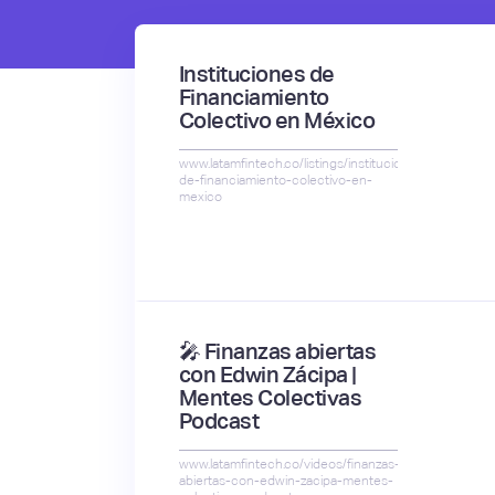
Instituciones de
Financiamiento
Colectivo en México
www.latamfintech.co/listings/instituciones-
de-financiamiento-colectivo-en-
mexico
🎤 Finanzas abiertas
con Edwin Zácipa |
Mentes Colectivas
Podcast
www.latamfintech.co/videos/finanzas-
abiertas-con-edwin-zacipa-mentes-