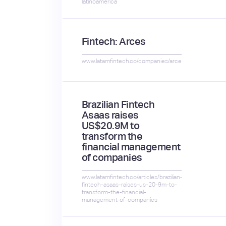
latinoamerica
Fintech: Arces
www.latamfintech.co/companies/arces
Brazilian Fintech
Asaas raises
US$20.9M to
transform the
financial management
of companies
www.latamfintech.co/articles/brazilian-
fintech-asaas-raises-us-20-9m-to-
transform-the-financial-
management-of-companies