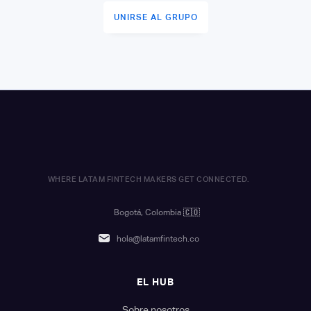
UNIRSE AL GRUPO
WHERE LATAM FINTECH MAKERS GET CONNECTED.
Bogotá, Colombia
🇨🇴
hola@latamfintech.co
EL HUB
Sobre nosotros