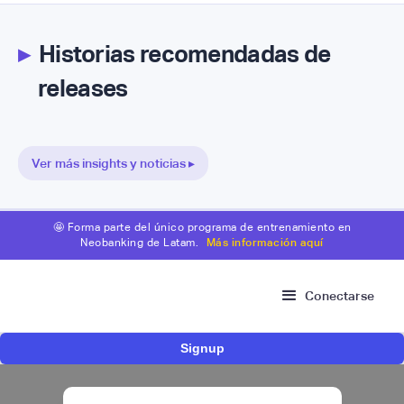
▸
Historias recomendadas de
releases
Ver más insights y noticias ▸
🤩 Forma parte del único programa de entrenamiento en
Neobanking de Latam.
Más información aquí
Conectarse
Signup
Nace Fonder, una Fintech argentina que utiliza
IA para automatizar la gestión de tesorería de