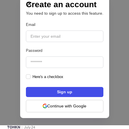
las PYMEs
Create an account
You need to sign up to access this feature.
BFM 👔
Email
|
iProUP
July
28
Password
Here's a checkbox
Fintech salvadoreña TOHKN lanza plataforma
para invertir desde US$10 en acciones de EE.
UU. y criptomonedas
Continue with Google
ACTIVOS DIGITALES 👾
|
TOHKN
July
24