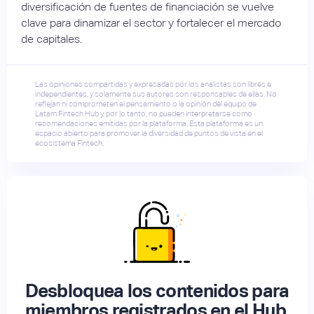
diversificación de fuentes de financiación se vuelve
clave para dinamizar el sector y fortalecer el mercado
de capitales.
Las opiniones compartidas y expresadas por los analistas son libres e
independientes, y solamente sus autores son responsables de ellas. No
reflejan ni comprometen el pensamiento o la opinión del equipo de
Latam Fintech Hub y, por lo tanto, no pueden interpretarse como
recomendaciones emitidas por la plataforma. Esta plataforma es un
espacio abierto para promover la diversidad de puntos de vista en el
ecosistema Fintech.
Desbloquea los contenidos para
miembros registrados en el Hub.