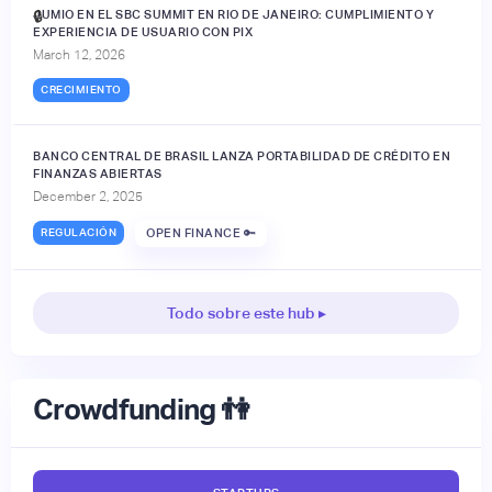
JUMIO EN EL SBC SUMMIT EN RIO DE JANEIRO: CUMPLIMIENTO Y
🔒
EXPERIENCIA DE USUARIO CON PIX
March 12, 2026
CRECIMIENTO
BANCO CENTRAL DE BRASIL LANZA PORTABILIDAD DE CRÉDITO EN
FINANZAS ABIERTAS
December 2, 2025
REGULACIÓN
OPEN FINANCE 🔑
Todo sobre este hub ▸
Crowdfunding 👫