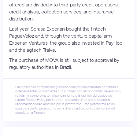
offered are divided into third-party credit operations,
credit analysis, collection services, and insurance
distribution.
Last year, Serasa Experian bought the fintech
PagueVeloz and, through the venture capital arm
Experian Ventures, the group also invested in PayHop
and the agtech Traive.
The purchase of MOVA is still subject to approval by
regulatory authorities in Brazil.
Las opiniones compartidas y expresadas por los analistas son libres e
independientes, y solamente sus autores son responsables de ellas. No
reflejan ni comprometen el pensamiento o la opinión del equipo de
Latam Fintech Hub y, por lo tanto, no pueden interpretarse como
recomendaciones emitidas por la plataforma. Esta plataforma es un
espacio abierto para promover la diversidad de puntos de vista en el
ecosistema Fintech.