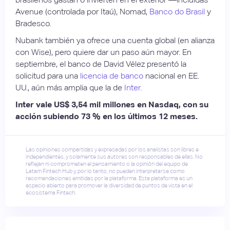
Avenue (controlada por Itaú), Nomad,
Banco do Brasil
y
Bradesco.
Nubank también ya ofrece una cuenta global (en alianza
con Wise), pero quiere dar un paso aún mayor. En
septiembre, el banco de David Vélez presentó la
solicitud para una
licencia de banco
nacional en EE.
UU., aún más amplia que la de
Inter.
Inter vale US$ 3,54 mil millones en Nasdaq, con su
acción subiendo 73 % en los últimos 12 meses.
Las opiniones compartidas y expresadas por los analistas son libres e
independientes, y solamente sus autores son responsables de ellas. No
reflejan ni comprometen el pensamiento o la opinión del equipo de
Latam Fintech Hub y, por lo tanto, no pueden interpretarse como
recomendaciones emitidas por la plataforma. Esta plataforma es un
espacio abierto para promover la diversidad de puntos de vista en el
ecosistema Fintech.