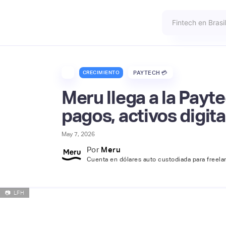
CRECIMIENTO
PAYTECH 💳
Meru llega a la Payt
pagos, activos digit
May 7, 2026
Por
Meru
Cuenta en dólares auto custodiada para freela
📷
LFH