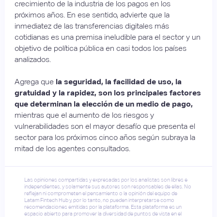
crecimiento de la industria de los pagos en los
próximos años. En ese sentido, advierte que la
inmediatez de las transferencias digitales más
cotidianas es una premisa ineludible para el sector y un
objetivo de política pública en casi todos los países
analizados.
Agrega que
la seguridad, la facilidad de uso, la
gratuidad y la rapidez, son los principales factores
que determinan la elección de un medio de pago,
mientras que el aumento de los riesgos y
vulnerabilidades son el mayor desafío que presenta el
sector para los próximos cinco años según subraya la
mitad de los agentes consultados.
Las opiniones compartidas y expresadas por los analistas son libres e
independientes, y solamente sus autores son responsables de ellas. No
reflejan ni comprometen el pensamiento o la opinión del equipo de
Latam Fintech Hub y, por lo tanto, no pueden interpretarse como
recomendaciones emitidas por la plataforma. Esta plataforma es un
espacio abierto para promover la diversidad de puntos de vista en el