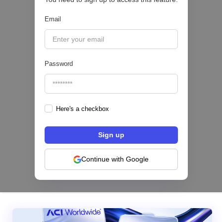
Email
|
Sofía Neira Gómez
August
6
🔒
Password
Here's a checkbox
Los bancos se están dividiendo en dos
categorías frente a la IA | Mambu
Continue with Google
|
Mambu
August
6