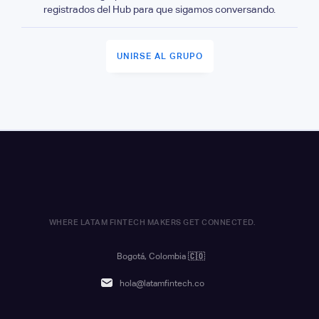
registrados del Hub para que sigamos conversando.
UNIRSE AL GRUPO
WHERE LATAM FINTECH MAKERS GET CONNECTED.
Bogotá, Colombia
🇨🇴
hola@latamfintech.co